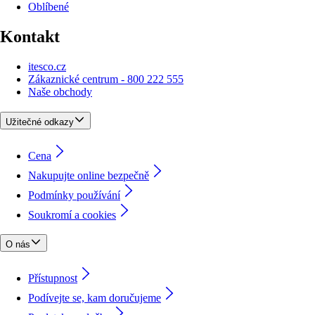
Oblíbené
Kontakt
itesco.cz
Zákaznické centrum - 800 222 555
Naše obchody
Užitečné odkazy
Cena
Nakupujte online bezpečně
Podmínky používání
Soukromí a cookies
O nás
Přístupnost
Podívejte se, kam doručujeme