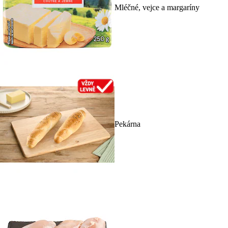
Mléčné, vejce a margaríny
Pekárna