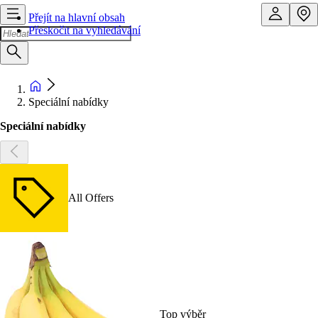
Přejít na hlavní obsah
Přeskočit na vyhledávání
Speciální nabídky
Speciální nabídky
All Offers
Top výběr