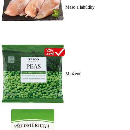
Maso a lahůdky
Mražené