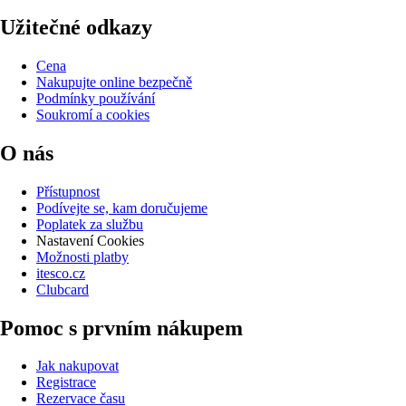
Užitečné odkazy
Cena
Nakupujte online bezpečně
Podmínky používání
Soukromí a cookies
O nás
Přístupnost
Podívejte se, kam doručujeme
Poplatek za službu
Nastavení Cookies
Možnosti platby
itesco.cz
Clubcard
Pomoc s prvním nákupem
Jak nakupovat
Registrace
Rezervace času