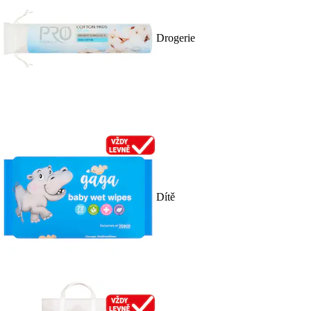
Drogerie
Dítě