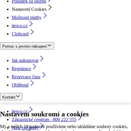
Poplatek za službu
Nastavení Cookies
Možnosti platby
itesco.cz
Clubcard
Pomoc s prvním nákupem
Jak nakupovat
Registrace
Rezervace času
Oblíbené
Kontakt
itesco.cz
Nastavení soukromí a cookies
Zákaznické centrum - 800 222 555
My a našich 18 partnerů používáme nebo ukládáme soubory cookies,
Naše obchody