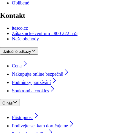
Oblíbené
Kontakt
itesco.cz
Zákaznické centrum - 800 222 555
Naše obchody
Užitečné odkazy
Cena
Nakupujte online bezpečně
Podmínky používání
Soukromí a cookies
O nás
Přístupnost
Podívejte se, kam doručujeme