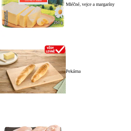
Mléčné, vejce a margaríny
Pekárna