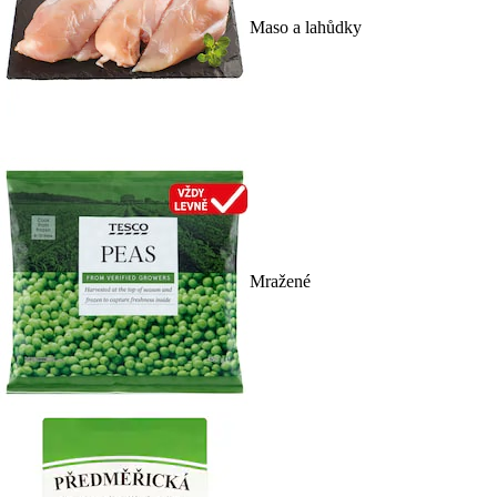
Maso a lahůdky
Mražené