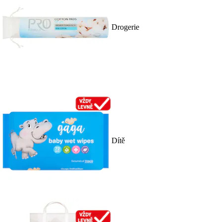
Drogerie
Dítě