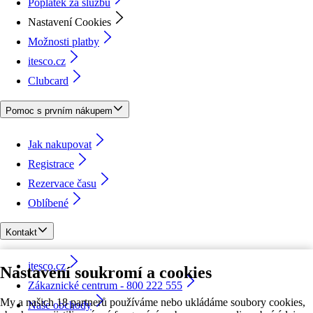
Poplatek za službu
Nastavení Cookies
Možnosti platby
itesco.cz
Clubcard
Pomoc s prvním nákupem
Jak nakupovat
Registrace
Rezervace času
Oblíbené
Kontakt
itesco.cz
Nastavení soukromí a cookies
Zákaznické centrum - 800 222 555
My a našich 18 partnerů používáme nebo ukládáme soubory cookies,
Naše obchody