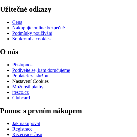
Užitečné odkazy
Cena
Nakupujte online bezpečně
Podmínky používání
Soukromí a cookies
O nás
Přístupnost
Podívejte se, kam doručujeme
Poplatek za službu
Nastavení Cookies
Možnosti platby
itesco.cz
Clubcard
Pomoc s prvním nákupem
Jak nakupovat
Registrace
Rezervace času