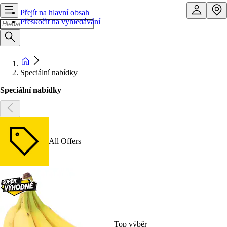
Přejít na hlavní obsah
Přeskočit na vyhledávání
Speciální nabídky
Speciální nabídky
All Offers
Top výběr