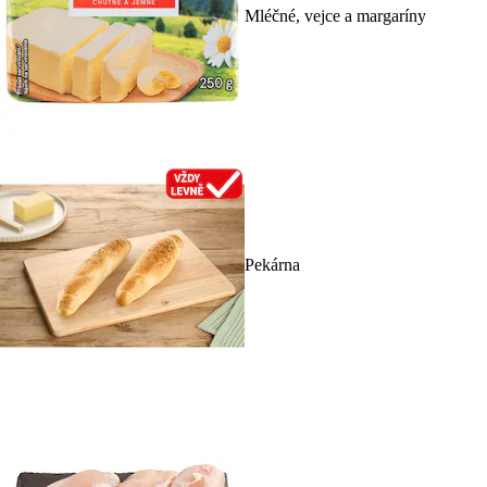
Mléčné, vejce a margaríny
Pekárna