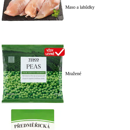
Maso a lahůdky
Mražené