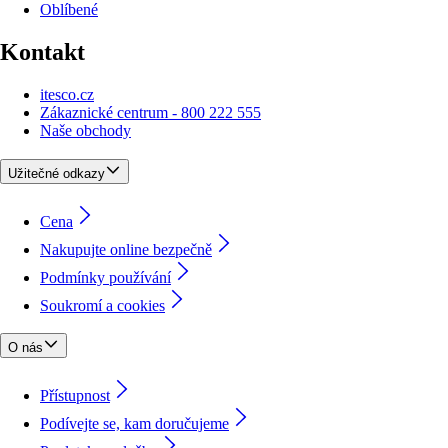
Oblíbené
Kontakt
itesco.cz
Zákaznické centrum - 800 222 555
Naše obchody
Užitečné odkazy
Cena
Nakupujte online bezpečně
Podmínky používání
Soukromí a cookies
O nás
Přístupnost
Podívejte se, kam doručujeme