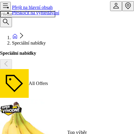
Přejít na hlavní obsah
Přeskočit na vyhledávání
Speciální nabídky
Speciální nabídky
All Offers
Top výběr