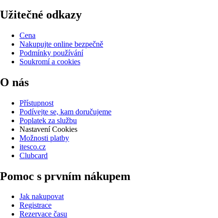
Užitečné odkazy
Cena
Nakupujte online bezpečně
Podmínky používání
Soukromí a cookies
O nás
Přístupnost
Podívejte se, kam doručujeme
Poplatek za službu
Nastavení Cookies
Možnosti platby
itesco.cz
Clubcard
Pomoc s prvním nákupem
Jak nakupovat
Registrace
Rezervace času