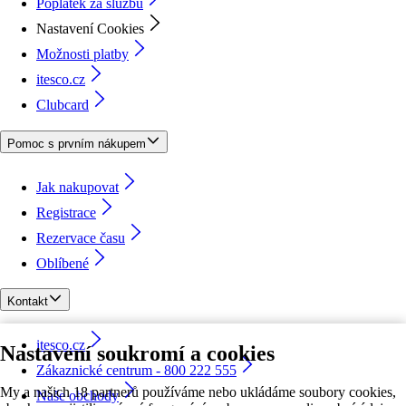
Poplatek za službu
Nastavení Cookies
Možnosti platby
itesco.cz
Clubcard
Pomoc s prvním nákupem
Jak nakupovat
Registrace
Rezervace času
Oblíbené
Kontakt
itesco.cz
Nastavení soukromí a cookies
Zákaznické centrum - 800 222 555
My a našich 18 partnerů používáme nebo ukládáme soubory cookies,
Naše obchody