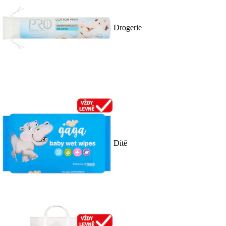
Drogerie
Dítě