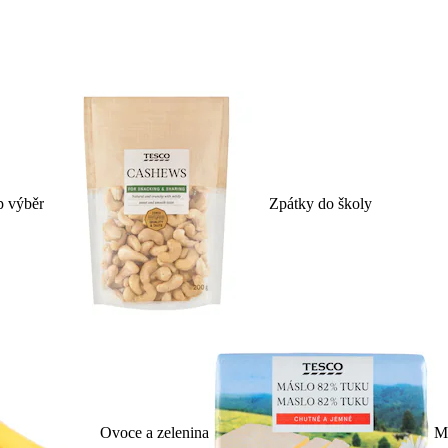
p výběr
Zpátky do školy
Ovoce a zelenina
Ml