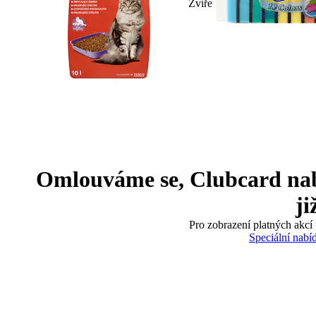
Zvíře
Omlouváme se, Clubcard nabíd
ji
Pro zobrazení platných akcí 
Speciální nabí