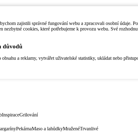
ychom zajistili správné fungování webu a zpracovali osobní údaje. P
en nezbytné cookies, které potřebujeme k provozu webu. Své rozhodnu
ch důvodů
bsahu a reklamy, vytvářet uživatelské statistiky, ukládat nebo přistup
b
Inspirace
Grilování
argaríny
Pekárna
Maso a lahůdky
Mražené
Trvanlivé