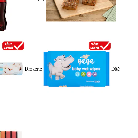
Drogerie
Dítě