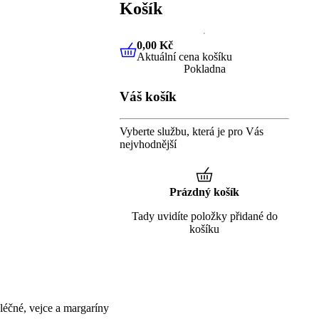
Košík
0,00 Kč
Aktuální cena košíku
0,00 Kč
Aktuální cena košíku
Pokladna
Váš košík
Vyberte službu, která je pro Vás
nejvhodnější
Prázdný košík
Tady uvidíte položky přidané do
košíku
éčné, vejce a margaríny