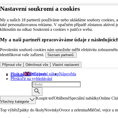
Nastavení soukromí a cookies
My a našich 18 partnerů používáme nebo ukládáme soubory cookies, ab
také personalizovanou reklamu. V opačném případě zůstanou aktivní j
kliknutím na odkaz Soukromí a cookies v patičce webu.
My a naši partneři zpracováváme údaje z následující
Povolením souborů cookies nám umožníte měřit efektivitu zobrazeného o
identifikovat vaše zařízení.
Seznam partnerů.
Přijmout vše
Odmítnout vše
Vlastní nastavení
Přejít na hlavní obsah
Můj první nákup
Nápověda
English
Přeskočit na vyhledávání
Koupit teď
Oblíbené
Speciální nabídky
Online Clu
Všechny kategorie
Top výběr
Zpátky do školy
Novinky
Ovoce a zelenina
Mléčné, vejce a m