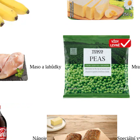
Maso a lahůdky
Mra
Nápoje
Speciální v