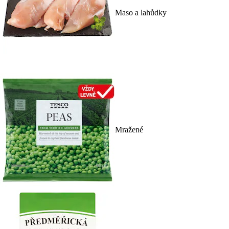
Maso a lahůdky
Mražené