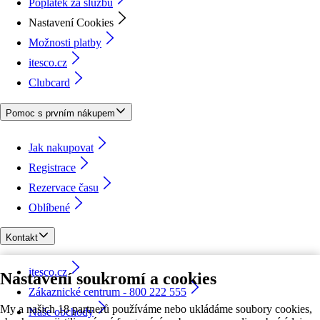
Poplatek za službu
Nastavení Cookies
Možnosti platby
itesco.cz
Clubcard
Pomoc s prvním nákupem
Jak nakupovat
Registrace
Rezervace času
Oblíbené
Kontakt
itesco.cz
Nastavení soukromí a cookies
Zákaznické centrum - 800 222 555
My a našich 18 partnerů používáme nebo ukládáme soubory cookies,
Naše obchody