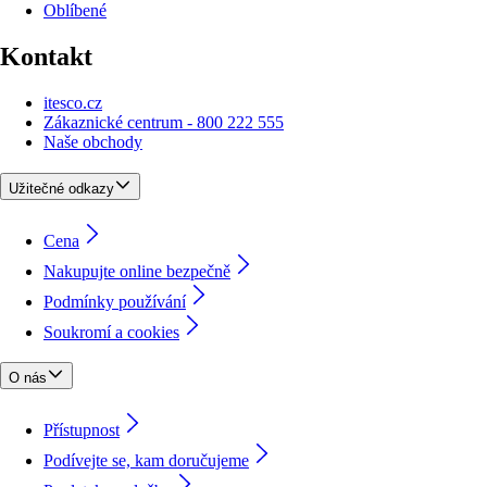
Oblíbené
Kontakt
itesco.cz
Zákaznické centrum - 800 222 555
Naše obchody
Užitečné odkazy
Cena
Nakupujte online bezpečně
Podmínky používání
Soukromí a cookies
O nás
Přístupnost
Podívejte se, kam doručujeme