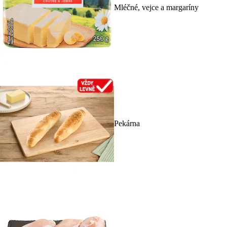
Mléčné, vejce a margaríny
Pekárna