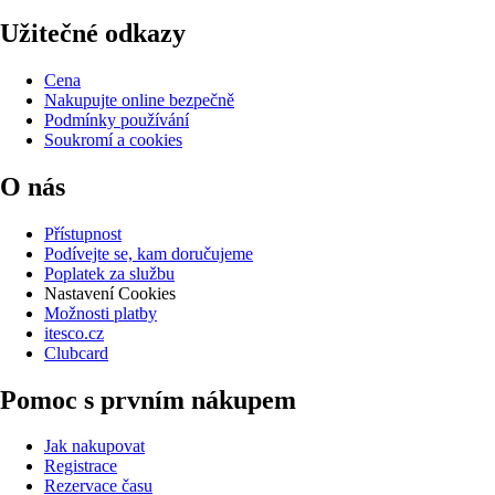
Užitečné odkazy
Cena
Nakupujte online bezpečně
Podmínky používání
Soukromí a cookies
O nás
Přístupnost
Podívejte se, kam doručujeme
Poplatek za službu
Nastavení Cookies
Možnosti platby
itesco.cz
Clubcard
Pomoc s prvním nákupem
Jak nakupovat
Registrace
Rezervace času