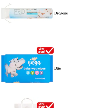
Drogerie
Dítě