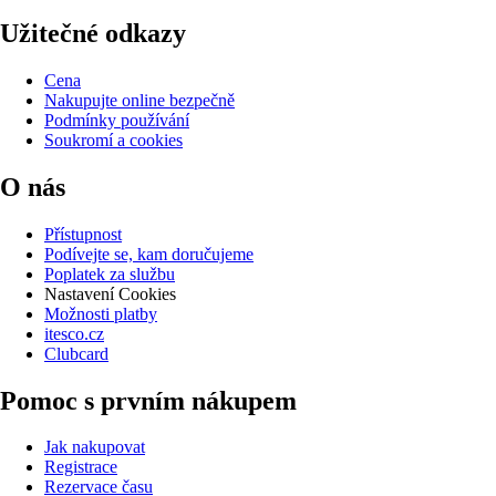
Užitečné odkazy
Cena
Nakupujte online bezpečně
Podmínky používání
Soukromí a cookies
O nás
Přístupnost
Podívejte se, kam doručujeme
Poplatek za službu
Nastavení Cookies
Možnosti platby
itesco.cz
Clubcard
Pomoc s prvním nákupem
Jak nakupovat
Registrace
Rezervace času