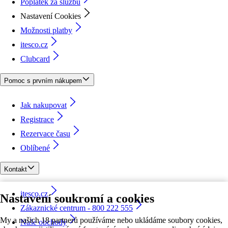
Poplatek za službu
Nastavení Cookies
Možnosti platby
itesco.cz
Clubcard
Pomoc s prvním nákupem
Jak nakupovat
Registrace
Rezervace času
Oblíbené
Kontakt
itesco.cz
Nastavení soukromí a cookies
Zákaznické centrum - 800 222 555
My a našich 18 partnerů používáme nebo ukládáme soubory cookies,
Naše obchody