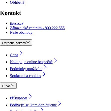
Oblíbené
Kontakt
itesco.cz
Zákaznické centrum - 800 222 555
Naše obchody
Užitečné odkazy
Cena
Nakupujte online bezpečně
Podmínky používání
Soukromí a cookies
O nás
Přístupnost
Podívejte se, kam doručujeme