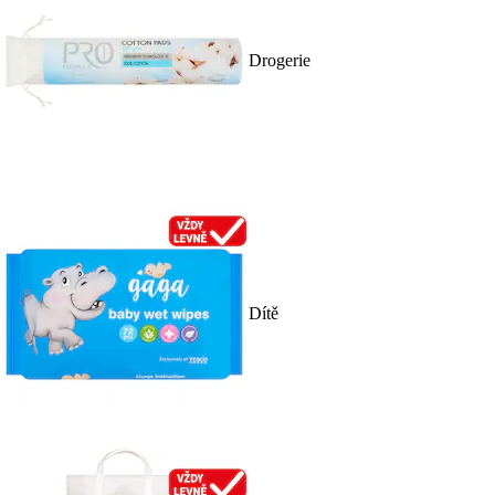
Drogerie
Dítě