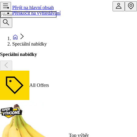
Přejít na hlavní obsah
Přeskočit na vyhledávání
Speciální nabídky
Speciální nabídky
All Offers
Top výběr