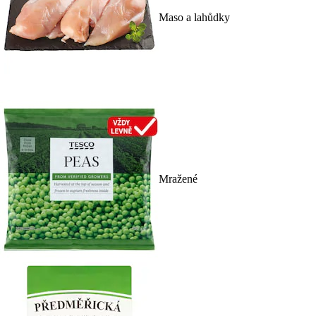
Maso a lahůdky
Mražené