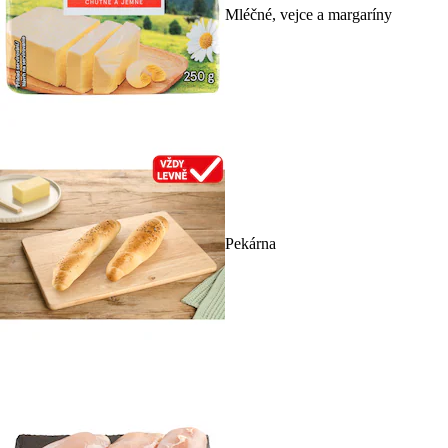
Mléčné, vejce a margaríny
Pekárna