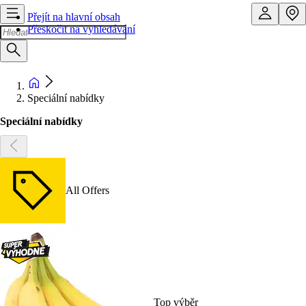
Přejít na hlavní obsah
Přeskočit na vyhledávání
Speciální nabídky
Speciální nabídky
All Offers
Top výběr