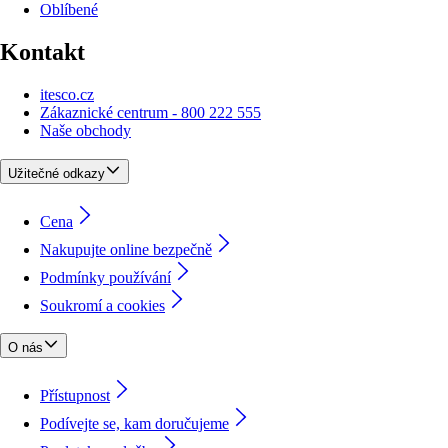
Oblíbené
Kontakt
itesco.cz
Zákaznické centrum - 800 222 555
Naše obchody
Užitečné odkazy
Cena
Nakupujte online bezpečně
Podmínky používání
Soukromí a cookies
O nás
Přístupnost
Podívejte se, kam doručujeme