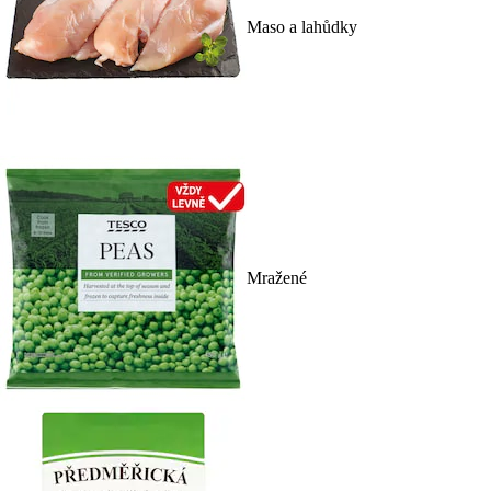
Maso a lahůdky
Mražené