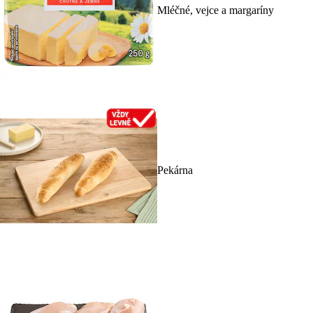
Mléčné, vejce a margaríny
Pekárna