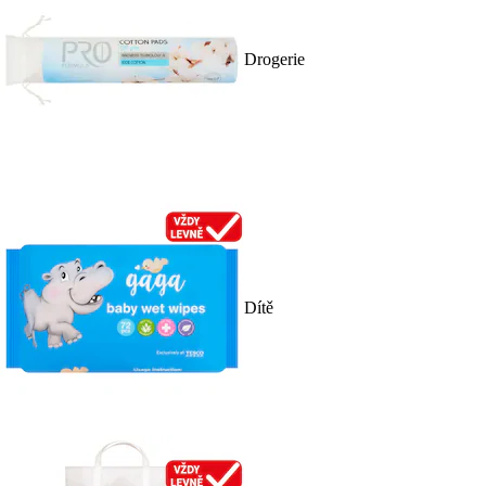
Drogerie
Dítě