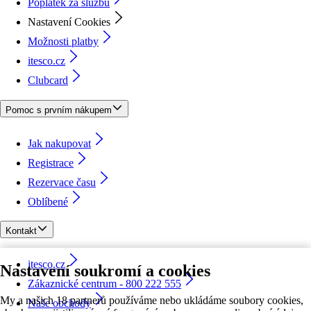
Poplatek za službu
Nastavení Cookies
Možnosti platby
itesco.cz
Clubcard
Pomoc s prvním nákupem
Jak nakupovat
Registrace
Rezervace času
Oblíbené
Kontakt
itesco.cz
Nastavení soukromí a cookies
Zákaznické centrum - 800 222 555
My a našich 18 partnerů používáme nebo ukládáme soubory cookies,
Naše obchody