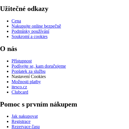
Užitečné odkazy
Cena
Nakupujte online bezpečně
Podmínky používání
Soukromí a cookies
O nás
Přístupnost
Podívejte se, kam doručujeme
Poplatek za službu
Nastavení Cookies
Možnosti platby
itesco.cz
Clubcard
Pomoc s prvním nákupem
Jak nakupovat
Registrace
Rezervace času