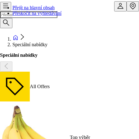
Přejít na hlavní obsah
Přeskočit na vyhledávání
Speciální nabídky
Speciální nabídky
All Offers
Top výběr