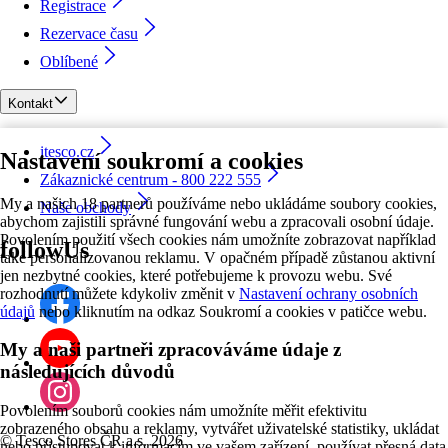
Registrace
Rezervace času
Oblíbené
Kontakt
itesco.cz
Nastavení soukromí a cookies
Zákaznické centrum - 800 222 555
My a našich 18 partnerů používáme nebo ukládáme soubory cookies,
Naše obchody
abychom zajistili správné fungování webu a zpracovali osobní údaje.
Povolením použití všech cookies nám umožníte zobrazovat například
followUs
také personalizovanou reklamu. V opačném případě zůstanou aktivní
jen nezbytné cookies, které potřebujeme k provozu webu. Své
rozhodnutí můžete kdykoliv změnit v
Nastavení ochrany osobních
údajů
nebo kliknutím na odkaz Soukromí a cookies v patičce webu.
My a naši partneři zpracováváme údaje z
následujících důvodů
Povolením souborů cookies nám umožníte měřit efektivitu
zobrazeného obsahu a reklamy, vytvářet uživatelské statistiky, ukládat
©
Tesco Stores ČR a.s. 2026
nebo přistupovat k informacím ve vašem zařízení, používat přesná data