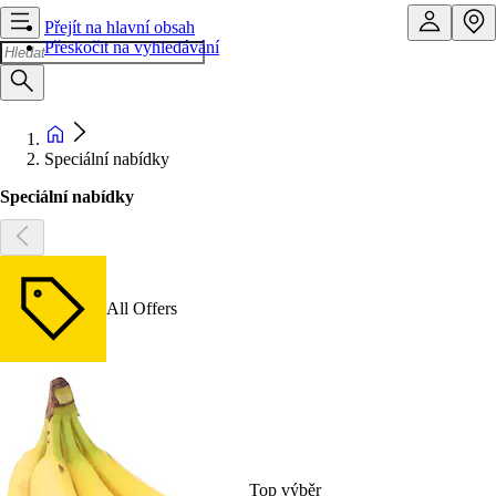
Přejít na hlavní obsah
Přeskočit na vyhledávání
Speciální nabídky
Speciální nabídky
All Offers
Top výběr