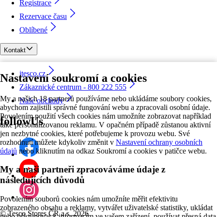
Registrace
Rezervace času
Oblíbené
Kontakt
itesco.cz
Nastavení soukromí a cookies
Zákaznické centrum - 800 222 555
My a našich 18 partnerů používáme nebo ukládáme soubory cookies,
Naše obchody
abychom zajistili správné fungování webu a zpracovali osobní údaje.
Povolením použití všech cookies nám umožníte zobrazovat například
followUs
také personalizovanou reklamu. V opačném případě zůstanou aktivní
jen nezbytné cookies, které potřebujeme k provozu webu. Své
rozhodnutí můžete kdykoliv změnit v
Nastavení ochrany osobních
údajů
nebo kliknutím na odkaz Soukromí a cookies v patičce webu.
My a naši partneři zpracováváme údaje z
následujících důvodů
Povolením souborů cookies nám umožníte měřit efektivitu
zobrazeného obsahu a reklamy, vytvářet uživatelské statistiky, ukládat
©
Tesco Stores ČR a.s. 2026
nebo přistupovat k informacím ve vašem zařízení, používat přesná data