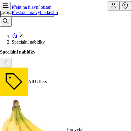
Přejít na hlavní obsah
Přeskočit na vyhledávání
Speciální nabídky
Speciální nabídky
All Offers
Top výběr