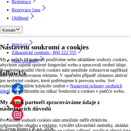
Registrace
Rezervace času
Oblíbené
Kontakt
itesco.cz
Nastavení soukromí a cookies
Zákaznické centrum - 800 222 555
My a našich 18 partnerů používáme nebo ukládáme soubory cookies,
Naše obchody
abychom zajistili správné fungování webu a zpracovali osobní údaje.
Povolením použití všech cookies nám umožníte zobrazovat například
followUs
také personalizovanou reklamu. V opačném případě zůstanou aktivní
jen nezbytné cookies, které potřebujeme k provozu webu. Své
rozhodnutí můžete kdykoliv změnit v
Nastavení ochrany osobních
údajů
nebo kliknutím na odkaz Soukromí a cookies v patičce webu.
My a naši partneři zpracováváme údaje z
následujících důvodů
Povolením souborů cookies nám umožníte měřit efektivitu
zobrazeného obsahu a reklamy, vytvářet uživatelské statistiky, ukládat
©
Tesco Stores ČR a.s. 2026
nebo přistupovat k informacím ve vašem zařízení, používat přesná data