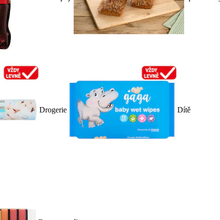
Drogerie
Dítě