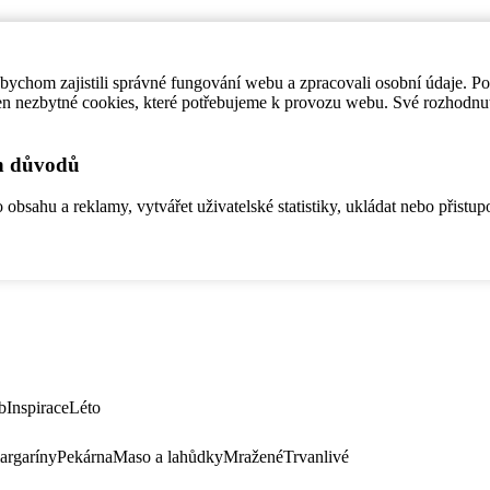
ychom zajistili správné fungování webu a zpracovali osobní údaje. P
en nezbytné cookies, které potřebujeme k provozu webu. Své rozhodnu
ch důvodů
bsahu a reklamy, vytvářet uživatelské statistiky, ukládat nebo přistup
b
Inspirace
Léto
argaríny
Pekárna
Maso a lahůdky
Mražené
Trvanlivé