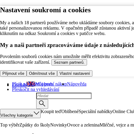
Nastavení soukromí a cookies
My a našich 18 partnerů používáme nebo ukládáme soubory cookies, ab
také personalizovanou reklamu. V opačném případě zůstanou aktivní j
kliknutím na odkaz Soukromí a cookies v patičce webu.
My a naši partneři zpracováváme údaje z následující
Povolením souborů cookies nám umožníte měřit efektivitu zobrazeného o
identifikovat vaše zařízení.
Seznam partnerů.
Přijmout vše
Odmítnout vše
Vlastní nastavení
Přejít na hlavní obsah
Můj první nákup
Nápověda
English
Přeskočit na vyhledávání
Koupit teď
Oblíbené
Speciální nabídky
Online Clu
Všechny kategorie
Top výběr
Zpátky do školy
Novinky
Ovoce a zelenina
Mléčné, vejce a m