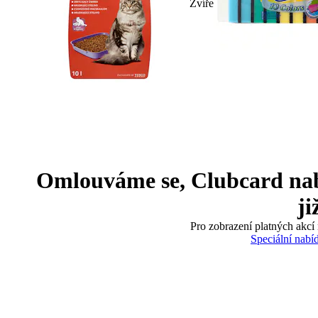
Zvíře
Omlouváme se, Clubcard nabíd
ji
Pro zobrazení platných akcí 
Speciální nabí