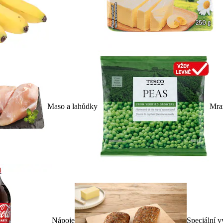
Maso a lahůdky
Mra
Nápoje
Speciální v