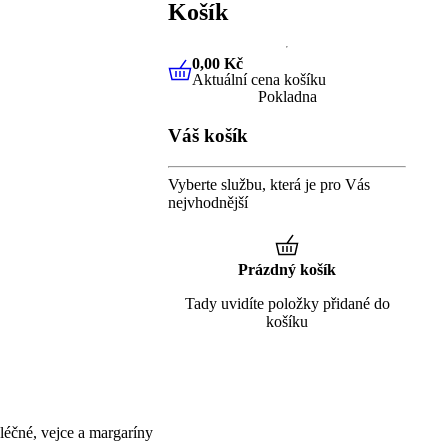
Košík
0,00 Kč
Aktuální cena košíku
0,00 Kč
Aktuální cena košíku
Pokladna
Váš košík
Vyberte službu, která je pro Vás
nejvhodnější
Prázdný košík
Tady uvidíte položky přidané do
košíku
éčné, vejce a margaríny