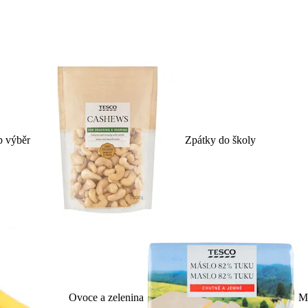
p výběr
Zpátky do školy
Ovoce a zelenina
Ml