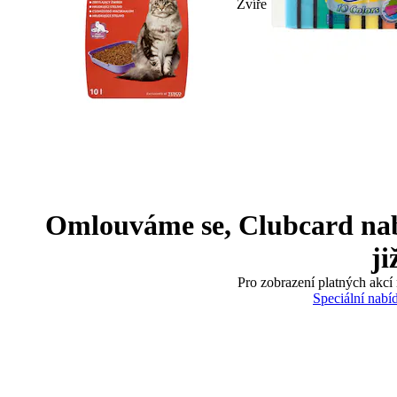
Zvíře
Omlouváme se, Clubcard nabíd
ji
Pro zobrazení platných akcí 
Speciální nabí