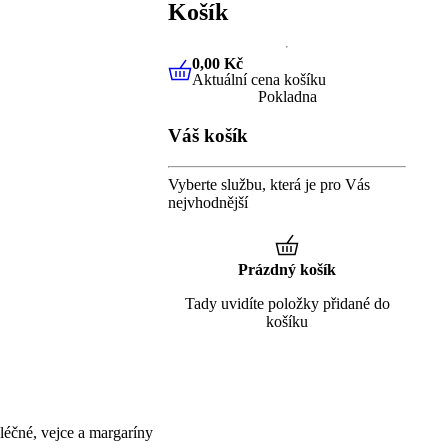
Košík
0,00 Kč
Aktuální cena košíku
0,00 Kč
Aktuální cena košíku
Pokladna
Váš košík
Vyberte službu, která je pro Vás
nejvhodnější
Prázdný košík
Tady uvidíte položky přidané do
košíku
éčné, vejce a margaríny