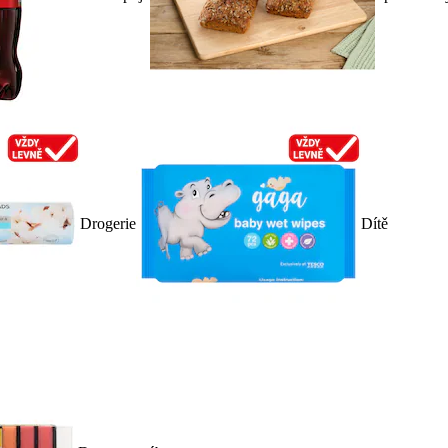
Drogerie
Dítě