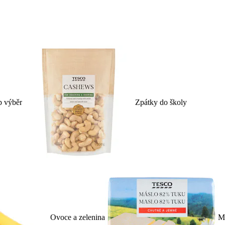
p výběr
Zpátky do školy
Ovoce a zelenina
Ml