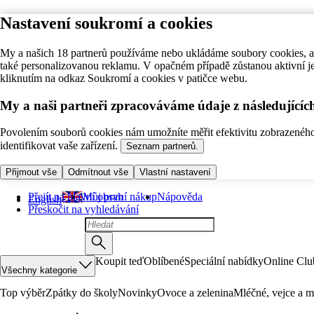
Nastavení soukromí a cookies
My a našich 18 partnerů používáme nebo ukládáme soubory cookies, ab
také personalizovanou reklamu. V opačném případě zůstanou aktivní j
kliknutím na odkaz Soukromí a cookies v patičce webu.
My a naši partneři zpracováváme údaje z následující
Povolením souborů cookies nám umožníte měřit efektivitu zobrazeného o
identifikovat vaše zařízení.
Seznam partnerů.
Přijmout vše
Odmítnout vše
Vlastní nastavení
Přejít na hlavní obsah
Můj první nákup
Nápověda
English
Přeskočit na vyhledávání
Koupit teď
Oblíbené
Speciální nabídky
Online Clu
Všechny kategorie
Top výběr
Zpátky do školy
Novinky
Ovoce a zelenina
Mléčné, vejce a m