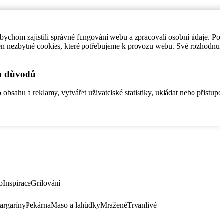
ychom zajistili správné fungování webu a zpracovali osobní údaje. P
en nezbytné cookies, které potřebujeme k provozu webu. Své rozhodnu
ch důvodů
bsahu a reklamy, vytvářet uživatelské statistiky, ukládat nebo přistup
b
Inspirace
Grilování
argaríny
Pekárna
Maso a lahůdky
Mražené
Trvanlivé