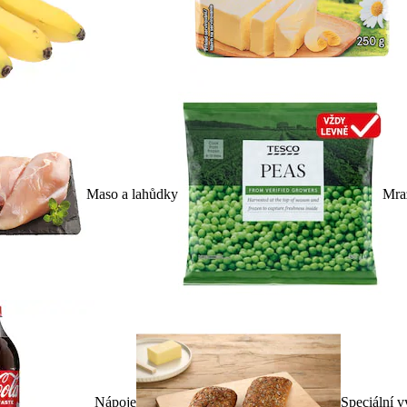
Maso a lahůdky
Mra
Nápoje
Speciální v