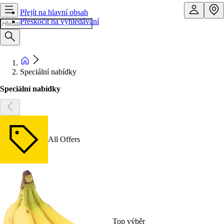
Přejít na hlavní obsah
Přeskočit na vyhledávání
Speciální nabídky
Speciální nabídky
All Offers
Top výběr