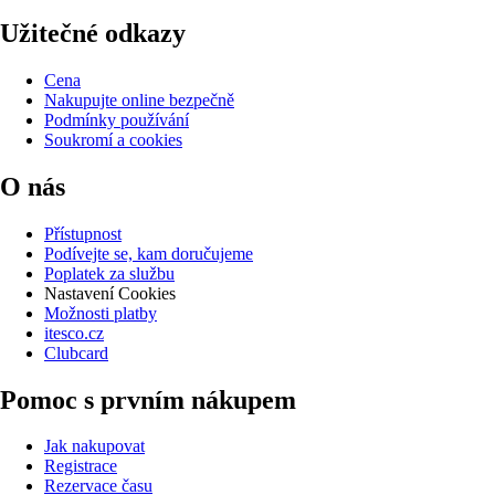
Užitečné odkazy
Cena
Nakupujte online bezpečně
Podmínky používání
Soukromí a cookies
O nás
Přístupnost
Podívejte se, kam doručujeme
Poplatek za službu
Nastavení Cookies
Možnosti platby
itesco.cz
Clubcard
Pomoc s prvním nákupem
Jak nakupovat
Registrace
Rezervace času