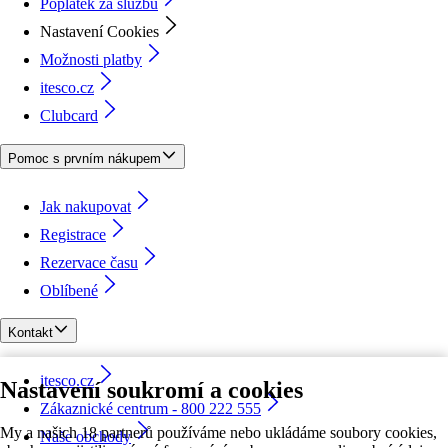
Poplatek za službu
Nastavení Cookies
Možnosti platby
itesco.cz
Clubcard
Pomoc s prvním nákupem
Jak nakupovat
Registrace
Rezervace času
Oblíbené
Kontakt
itesco.cz
Nastavení soukromí a cookies
Zákaznické centrum - 800 222 555
My a našich 18 partnerů používáme nebo ukládáme soubory cookies,
Naše obchody