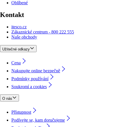
Oblíbené
Kontakt
itesco.cz
Zákaznické centrum - 800 222 555
Naše obchody
Užitečné odkazy
Cena
Nakupujte online bezpečně
Podmínky používání
Soukromí a cookies
O nás
Přístupnost
Podívejte se, kam doručujeme