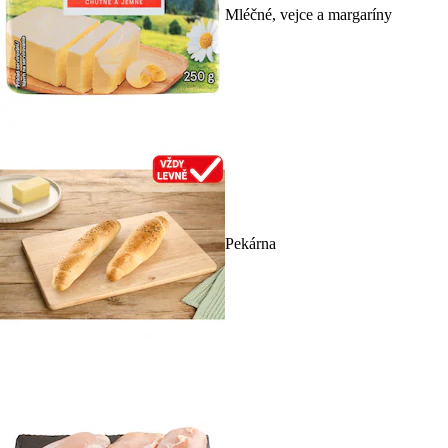
Mléčné, vejce a margaríny
Pekárna