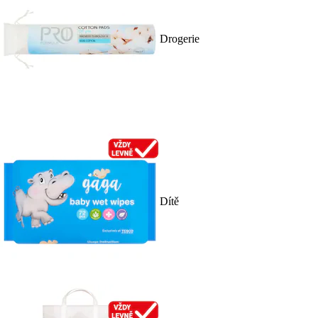
Drogerie
Dítě