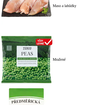
Maso a lahůdky
Mražené