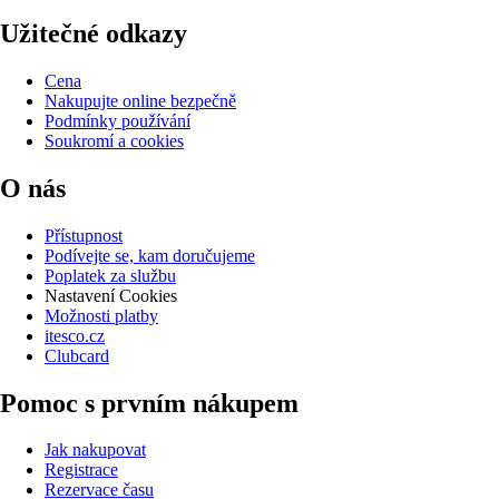
Užitečné odkazy
Cena
Nakupujte online bezpečně
Podmínky používání
Soukromí a cookies
O nás
Přístupnost
Podívejte se, kam doručujeme
Poplatek za službu
Nastavení Cookies
Možnosti platby
itesco.cz
Clubcard
Pomoc s prvním nákupem
Jak nakupovat
Registrace
Rezervace času