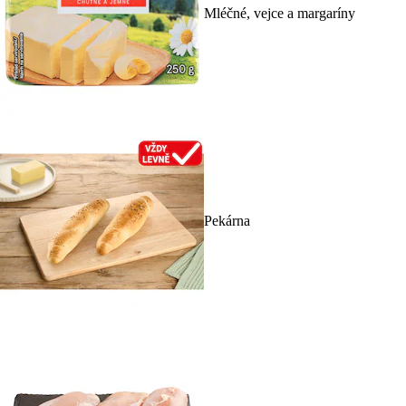
Mléčné, vejce a margaríny
Pekárna