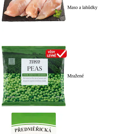
Maso a lahůdky
Mražené