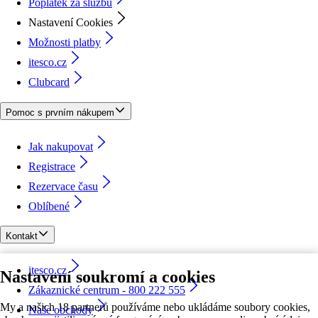
Poplatek za službu
Nastavení Cookies
Možnosti platby
itesco.cz
Clubcard
Pomoc s prvním nákupem
Jak nakupovat
Registrace
Rezervace času
Oblíbené
Kontakt
itesco.cz
Nastavení soukromí a cookies
Zákaznické centrum - 800 222 555
My a našich 18 partnerů používáme nebo ukládáme soubory cookies,
Naše obchody