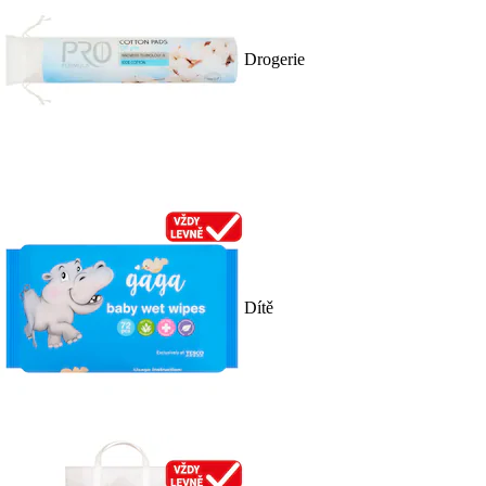
Drogerie
Dítě