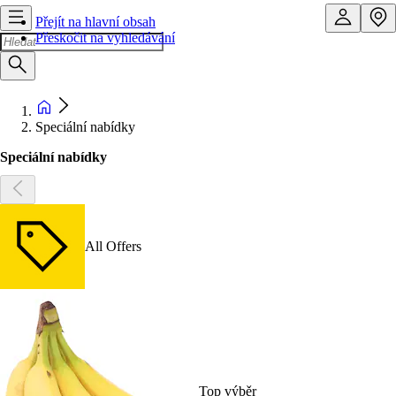
Přejít na hlavní obsah
Přeskočit na vyhledávání
Speciální nabídky
Speciální nabídky
All Offers
Top výběr