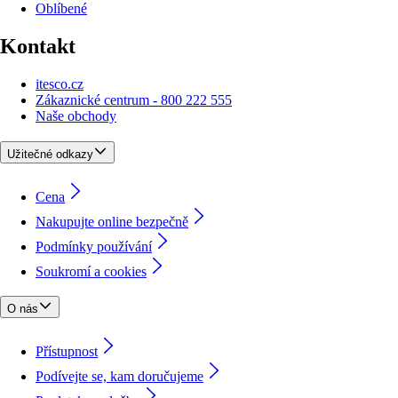
Oblíbené
Kontakt
itesco.cz
Zákaznické centrum - 800 222 555
Naše obchody
Užitečné odkazy
Cena
Nakupujte online bezpečně
Podmínky používání
Soukromí a cookies
O nás
Přístupnost
Podívejte se, kam doručujeme