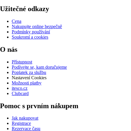
Užitečné odkazy
Cena
Nakupujte online bezpečně
Podmínky používání
Soukromí a cookies
O nás
Přístupnost
Podívejte se, kam doručujeme
Poplatek za službu
Nastavení Cookies
Možnosti platby
itesco.cz
Clubcard
Pomoc s prvním nákupem
Jak nakupovat
Registrace
Rezervace času