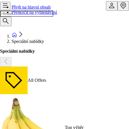
Přejít na hlavní obsah
Přeskočit na vyhledávání
Speciální nabídky
Speciální nabídky
All Offers
Top výběr