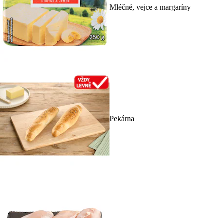
Mléčné, vejce a margaríny
Pekárna