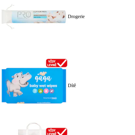
Drogerie
Dítě