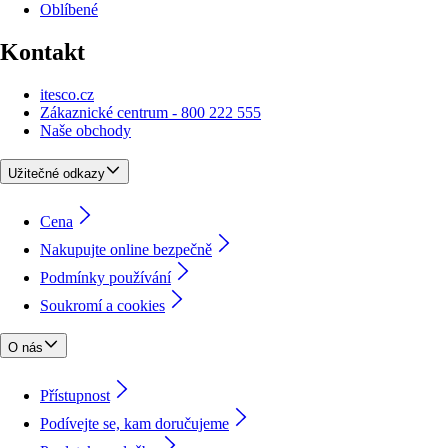
Oblíbené
Kontakt
itesco.cz
Zákaznické centrum - 800 222 555
Naše obchody
Užitečné odkazy
Cena
Nakupujte online bezpečně
Podmínky používání
Soukromí a cookies
O nás
Přístupnost
Podívejte se, kam doručujeme