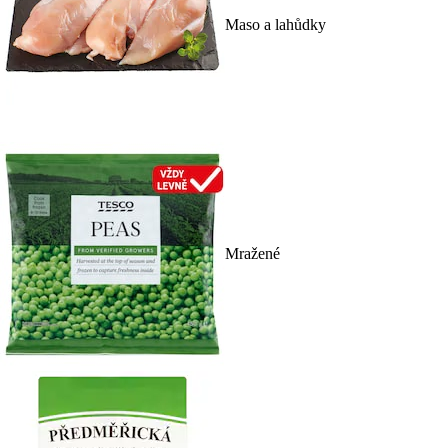
Maso a lahůdky
Mražené