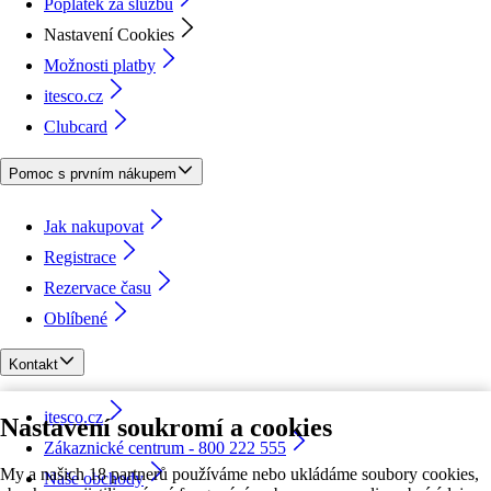
Poplatek za službu
Nastavení Cookies
Možnosti platby
itesco.cz
Clubcard
Pomoc s prvním nákupem
Jak nakupovat
Registrace
Rezervace času
Oblíbené
Kontakt
itesco.cz
Nastavení soukromí a cookies
Zákaznické centrum - 800 222 555
My a našich 18 partnerů používáme nebo ukládáme soubory cookies,
Naše obchody