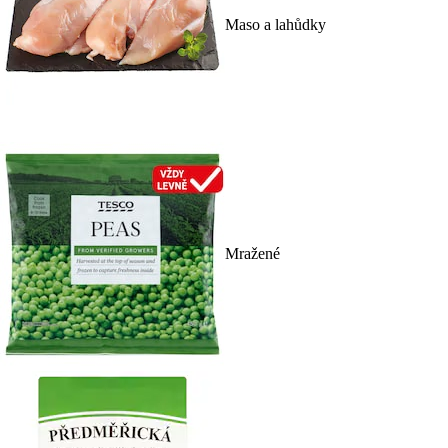
Maso a lahůdky
Mražené