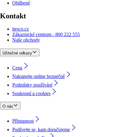
Oblíbené
Kontakt
itesco.cz
Zákaznické centrum - 800 222 555
Naše obchody
Užitečné odkazy
Cena
Nakupujte online bezpečně
Podmínky používání
Soukromí a cookies
O nás
Přístupnost
Podívejte se, kam doručujeme