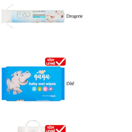
Drogerie
Dítě