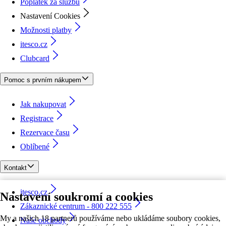
Poplatek za službu
Nastavení Cookies
Možnosti platby
itesco.cz
Clubcard
Pomoc s prvním nákupem
Jak nakupovat
Registrace
Rezervace času
Oblíbené
Kontakt
itesco.cz
Nastavení soukromí a cookies
Zákaznické centrum - 800 222 555
My a našich 18 partnerů používáme nebo ukládáme soubory cookies,
Naše obchody