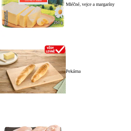
Mléčné, vejce a margaríny
Pekárna