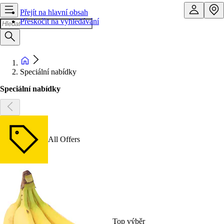
Přejít na hlavní obsah
Přeskočit na vyhledávání
Speciální nabídky
Speciální nabídky
All Offers
Top výběr