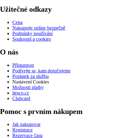
Užitečné odkazy
Cena
Nakupujte online bezpečně
Podmínky používání
Soukromí a cookies
O nás
Přístupnost
Podívejte se, kam doručujeme
Poplatek za službu
Nastavení Cookies
Možnosti platby
itesco.cz
Clubcard
Pomoc s prvním nákupem
Jak nakupovat
Registrace
Rezervace času