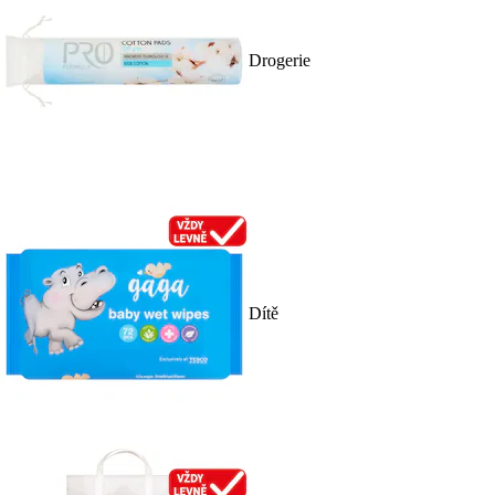
Drogerie
Dítě