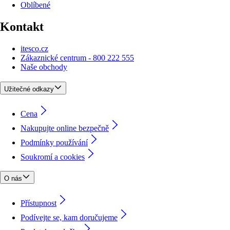
Oblíbené
Kontakt
itesco.cz
Zákaznické centrum - 800 222 555
Naše obchody
Užitečné odkazy
Cena
Nakupujte online bezpečně
Podmínky používání
Soukromí a cookies
O nás
Přístupnost
Podívejte se, kam doručujeme