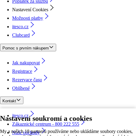
Poplatek za službu
Nastavení Cookies
Možnosti platby
itesco.cz
Clubcard
Pomoc s prvním nákupem
Jak nakupovat
Registrace
Rezervace času
Oblíbené
Kontakt
itesco.cz
Nastavení soukromí a cookies
Zákaznické centrum - 800 222 555
My a našich 18 partnerů používáme nebo ukládáme soubory cookies,
Naše obchody