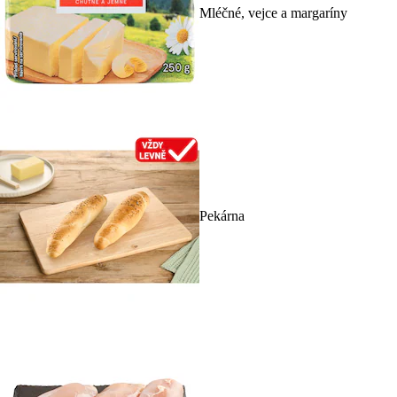
Mléčné, vejce a margaríny
Pekárna