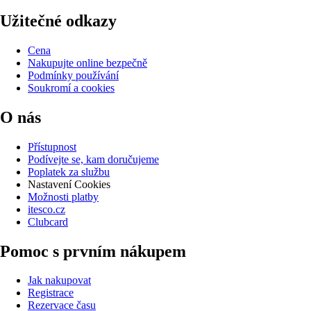
Užitečné odkazy
Cena
Nakupujte online bezpečně
Podmínky používání
Soukromí a cookies
O nás
Přístupnost
Podívejte se, kam doručujeme
Poplatek za službu
Nastavení Cookies
Možnosti platby
itesco.cz
Clubcard
Pomoc s prvním nákupem
Jak nakupovat
Registrace
Rezervace času