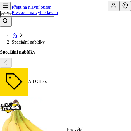
Přejít na hlavní obsah
Přeskočit na vyhledávání
Speciální nabídky
Speciální nabídky
All Offers
Top výběr