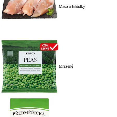
Maso a lahůdky
Mražené