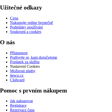
Užitečné odkazy
Cena
Nakupujte online bezpečně
Podmínky používání
Soukromí a cookies
O nás
Přístupnost
Podívejte se, kam doručujeme
Poplatek za službu
Nastavení Cookies
Možnosti platby
itesco.cz
Clubcard
Pomoc s prvním nákupem
Jak nakupovat
Registrace
Rezervace času