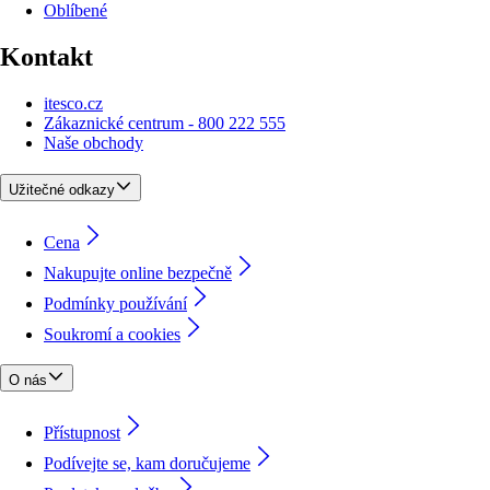
Oblíbené
Kontakt
itesco.cz
Zákaznické centrum - 800 222 555
Naše obchody
Užitečné odkazy
Cena
Nakupujte online bezpečně
Podmínky používání
Soukromí a cookies
O nás
Přístupnost
Podívejte se, kam doručujeme