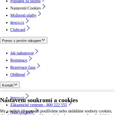
Poplatek za službu
Nastavení Cookies
Možnosti platby
itesco.cz
Clubcard
Pomoc s prvním nákupem
Jak nakupovat
Registrace
Rezervace času
Oblíbené
Kontakt
itesco.cz
Nastavení soukromí a cookies
Zákaznické centrum - 800 222 555
My a našich 18 partnerů používáme nebo ukládáme soubory cookies,
Naše obchody