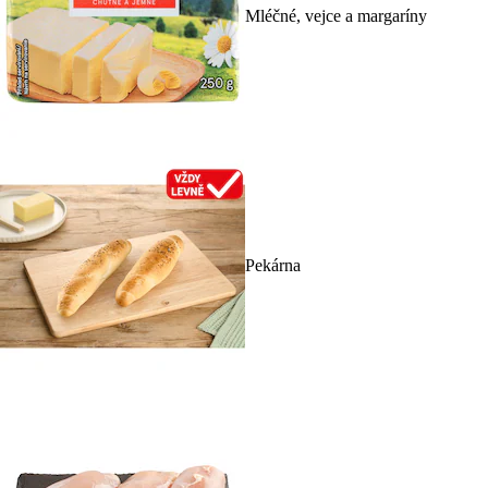
Mléčné, vejce a margaríny
Pekárna