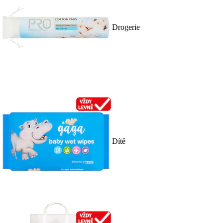
Drogerie
Dítě