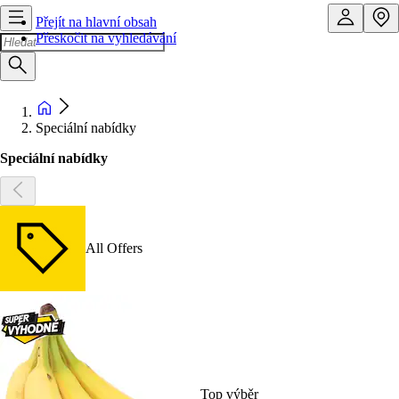
Přejít na hlavní obsah
Přeskočit na vyhledávání
Speciální nabídky
Speciální nabídky
All Offers
Top výběr