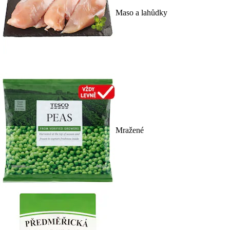
Maso a lahůdky
Mražené