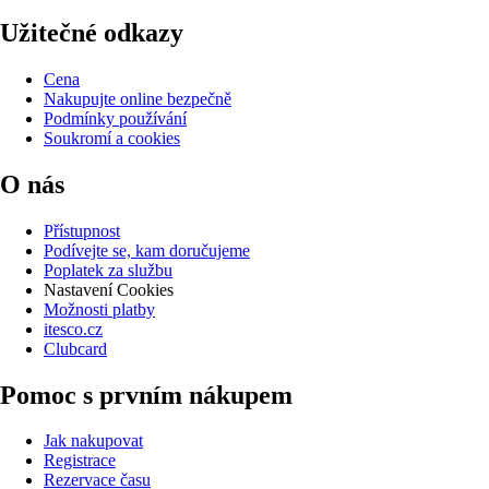
Užitečné odkazy
Cena
Nakupujte online bezpečně
Podmínky používání
Soukromí a cookies
O nás
Přístupnost
Podívejte se, kam doručujeme
Poplatek za službu
Nastavení Cookies
Možnosti platby
itesco.cz
Clubcard
Pomoc s prvním nákupem
Jak nakupovat
Registrace
Rezervace času