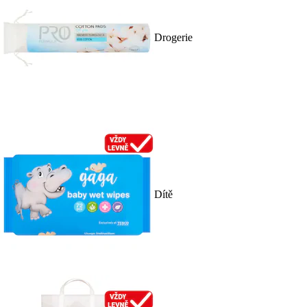
Drogerie
Dítě