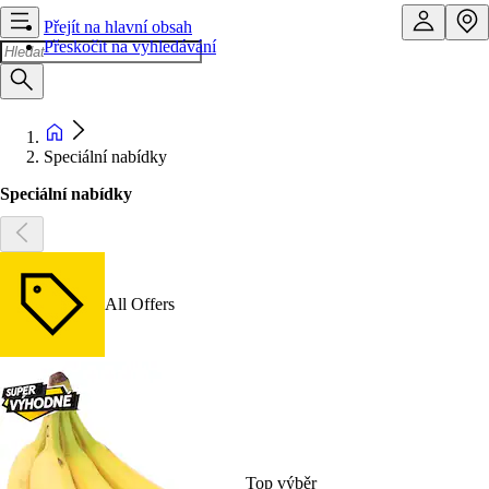
Přejít na hlavní obsah
Přeskočit na vyhledávání
Speciální nabídky
Speciální nabídky
All Offers
Top výběr