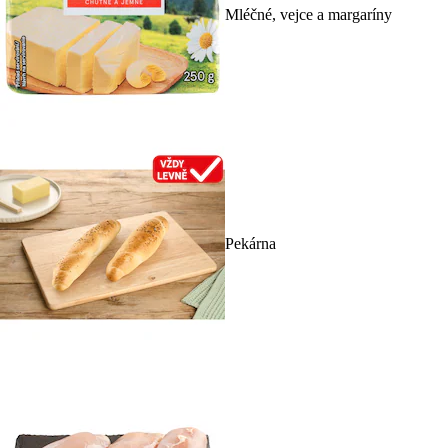
Mléčné, vejce a margaríny
Pekárna