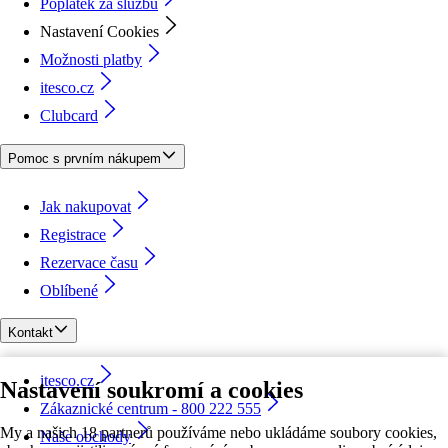
Poplatek za službu
Nastavení Cookies
Možnosti platby
itesco.cz
Clubcard
Pomoc s prvním nákupem
Jak nakupovat
Registrace
Rezervace času
Oblíbené
Kontakt
itesco.cz
Nastavení soukromí a cookies
Zákaznické centrum - 800 222 555
My a našich 18 partnerů používáme nebo ukládáme soubory cookies,
Naše obchody