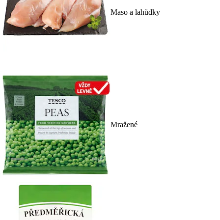
Maso a lahůdky
Mražené