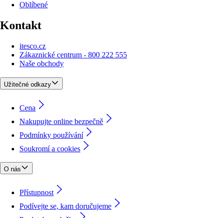
Oblíbené
Kontakt
itesco.cz
Zákaznické centrum - 800 222 555
Naše obchody
Užitečné odkazy
Cena
Nakupujte online bezpečně
Podmínky používání
Soukromí a cookies
O nás
Přístupnost
Podívejte se, kam doručujeme