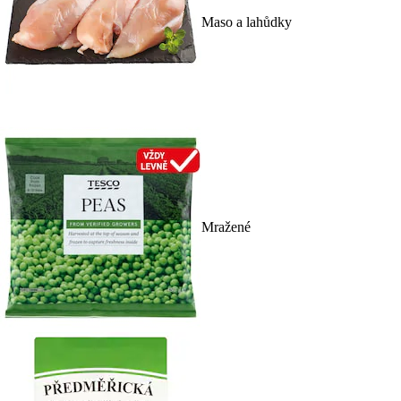
Maso a lahůdky
Mražené