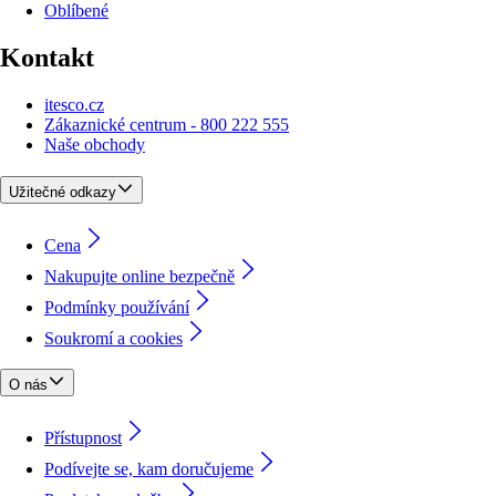
Oblíbené
Kontakt
itesco.cz
Zákaznické centrum - 800 222 555
Naše obchody
Užitečné odkazy
Cena
Nakupujte online bezpečně
Podmínky používání
Soukromí a cookies
O nás
Přístupnost
Podívejte se, kam doručujeme