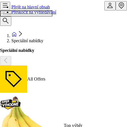
Přejít na hlavní obsah
Přeskočit na vyhledávání
Speciální nabídky
Speciální nabídky
All Offers
Top výběr