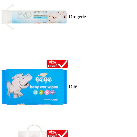
Drogerie
Dítě