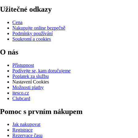
Užitečné odkazy
Cena
Nakupujte online bezpečně
Podmínky používání
Soukromí a cookies
O nás
Přístupnost
Podívejte se, kam doručujeme
Poplatek za službu
Nastavení Cookies
Možnosti platby
itesco.cz
Clubcard
Pomoc s prvním nákupem
Jak nakupovat
Registrace
Rezervace času