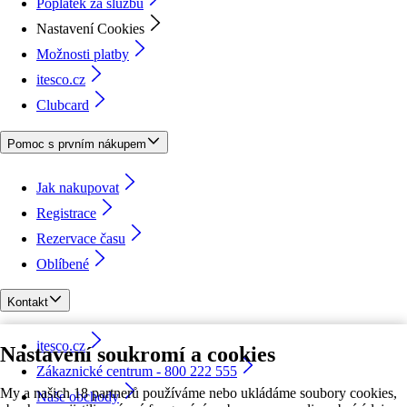
Poplatek za službu
Nastavení Cookies
Možnosti platby
itesco.cz
Clubcard
Pomoc s prvním nákupem
Jak nakupovat
Registrace
Rezervace času
Oblíbené
Kontakt
itesco.cz
Nastavení soukromí a cookies
Zákaznické centrum - 800 222 555
My a našich 18 partnerů používáme nebo ukládáme soubory cookies,
Naše obchody