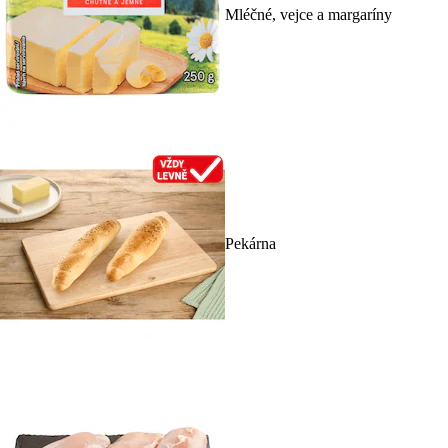
Mléčné, vejce a margaríny
Pekárna