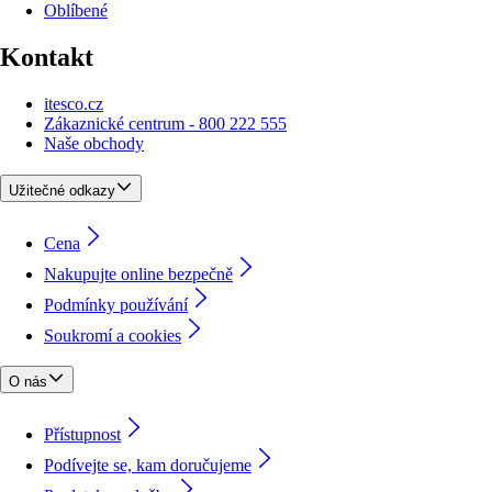
Oblíbené
Kontakt
itesco.cz
Zákaznické centrum - 800 222 555
Naše obchody
Užitečné odkazy
Cena
Nakupujte online bezpečně
Podmínky používání
Soukromí a cookies
O nás
Přístupnost
Podívejte se, kam doručujeme