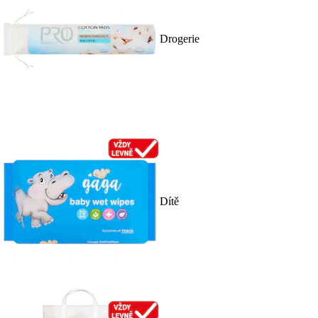
Drogerie
Dítě