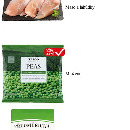
Maso a lahůdky
Mražené