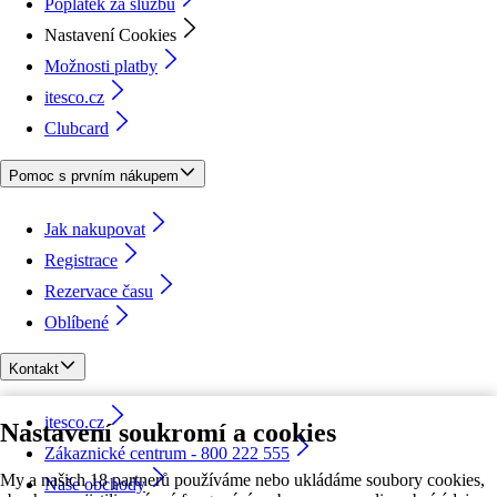
Poplatek za službu
Nastavení Cookies
Možnosti platby
itesco.cz
Clubcard
Pomoc s prvním nákupem
Jak nakupovat
Registrace
Rezervace času
Oblíbené
Kontakt
itesco.cz
Nastavení soukromí a cookies
Zákaznické centrum - 800 222 555
My a našich 18 partnerů používáme nebo ukládáme soubory cookies,
Naše obchody