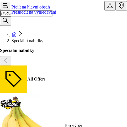
Přejít na hlavní obsah
Přeskočit na vyhledávání
Speciální nabídky
Speciální nabídky
All Offers
Top výběr