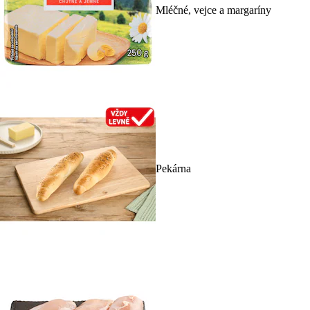
Mléčné, vejce a margaríny
Pekárna