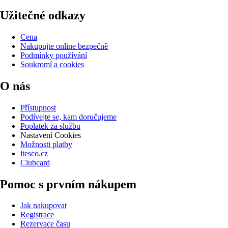
Užitečné odkazy
Cena
Nakupujte online bezpečně
Podmínky používání
Soukromí a cookies
O nás
Přístupnost
Podívejte se, kam doručujeme
Poplatek za službu
Nastavení Cookies
Možnosti platby
itesco.cz
Clubcard
Pomoc s prvním nákupem
Jak nakupovat
Registrace
Rezervace času