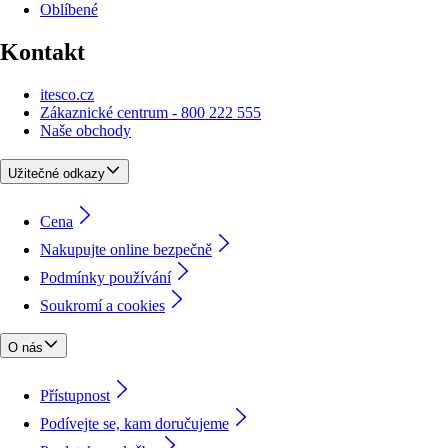
Oblíbené
Kontakt
itesco.cz
Zákaznické centrum - 800 222 555
Naše obchody
Užitečné odkazy
Cena
Nakupujte online bezpečně
Podmínky používání
Soukromí a cookies
O nás
Přístupnost
Podívejte se, kam doručujeme