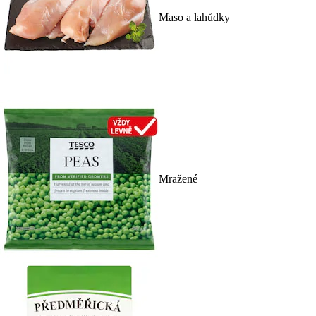
Maso a lahůdky
Mražené