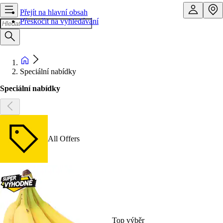
Přejít na hlavní obsah
Přeskočit na vyhledávání
Speciální nabídky
Speciální nabídky
All Offers
Top výběr