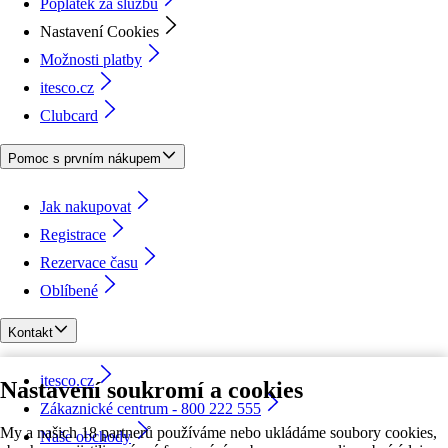
Poplatek za službu
Nastavení Cookies
Možnosti platby
itesco.cz
Clubcard
Pomoc s prvním nákupem
Jak nakupovat
Registrace
Rezervace času
Oblíbené
Kontakt
itesco.cz
Nastavení soukromí a cookies
Zákaznické centrum - 800 222 555
My a našich 18 partnerů používáme nebo ukládáme soubory cookies,
Naše obchody