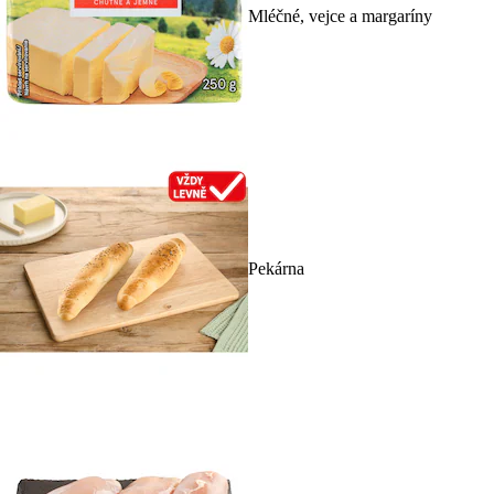
Mléčné, vejce a margaríny
Pekárna