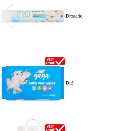
Drogerie
Dítě