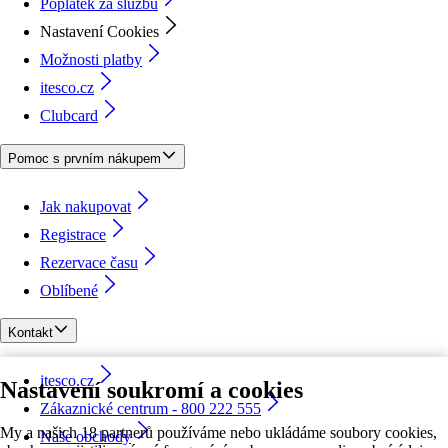
Poplatek za službu
Nastavení Cookies
Možnosti platby
itesco.cz
Clubcard
Pomoc s prvním nákupem
Jak nakupovat
Registrace
Rezervace času
Oblíbené
Kontakt
itesco.cz
Nastavení soukromí a cookies
Zákaznické centrum - 800 222 555
My a našich 18 partnerů používáme nebo ukládáme soubory cookies,
Naše obchody