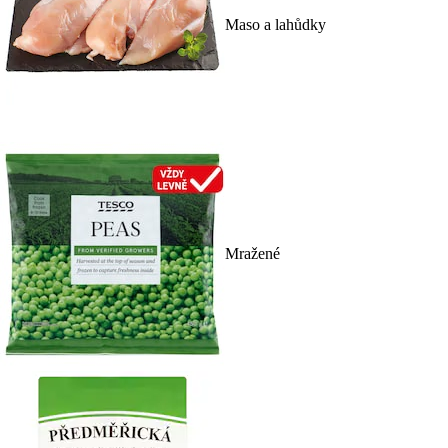
Maso a lahůdky
Mražené