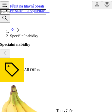
Přejít na hlavní obsah
Přeskočit na vyhledávání
Speciální nabídky
Speciální nabídky
All Offers
Top výběr