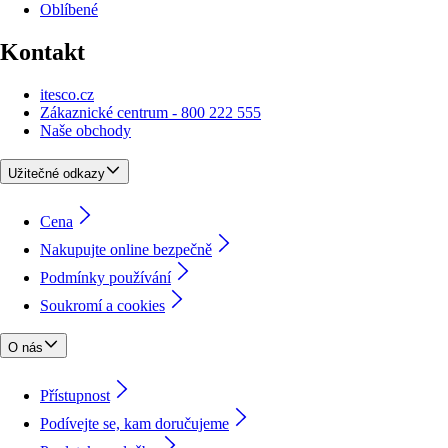
Oblíbené
Kontakt
itesco.cz
Zákaznické centrum - 800 222 555
Naše obchody
Užitečné odkazy
Cena
Nakupujte online bezpečně
Podmínky používání
Soukromí a cookies
O nás
Přístupnost
Podívejte se, kam doručujeme