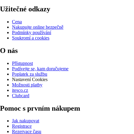
Užitečné odkazy
Cena
Nakupujte online bezpečně
Podmínky používání
Soukromí a cookies
O nás
Přístupnost
Podívejte se, kam doručujeme
Poplatek za službu
Nastavení Cookies
Možnosti platby
itesco.cz
Clubcard
Pomoc s prvním nákupem
Jak nakupovat
Registrace
Rezervace času