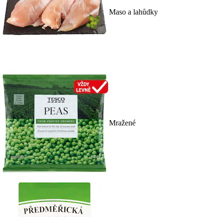
Maso a lahůdky
Mražené