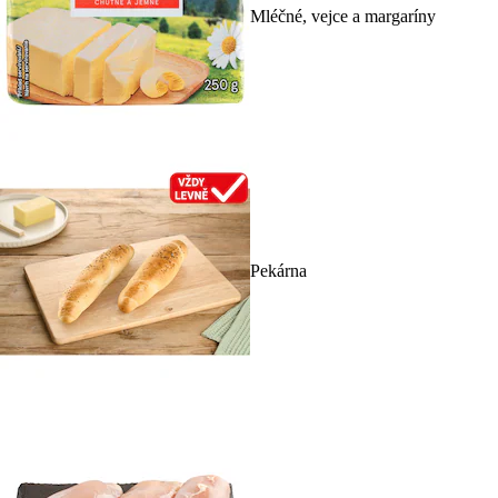
Mléčné, vejce a margaríny
Pekárna