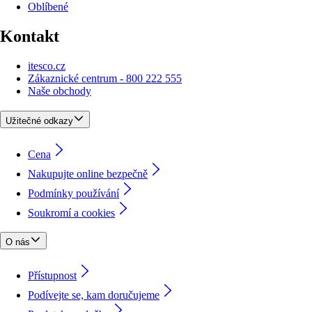
Oblíbené
Kontakt
itesco.cz
Zákaznické centrum - 800 222 555
Naše obchody
Užitečné odkazy
Cena
Nakupujte online bezpečně
Podmínky používání
Soukromí a cookies
O nás
Přístupnost
Podívejte se, kam doručujeme