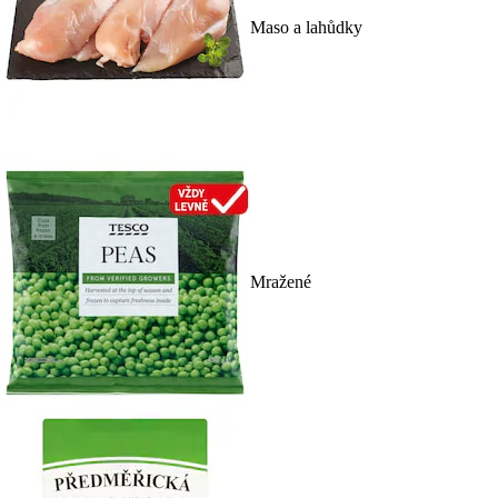
Maso a lahůdky
Mražené