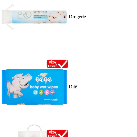
Drogerie
Dítě