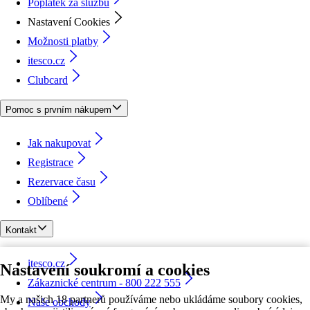
Poplatek za službu
Nastavení Cookies
Možnosti platby
itesco.cz
Clubcard
Pomoc s prvním nákupem
Jak nakupovat
Registrace
Rezervace času
Oblíbené
Kontakt
itesco.cz
Nastavení soukromí a cookies
Zákaznické centrum - 800 222 555
My a našich 18 partnerů používáme nebo ukládáme soubory cookies,
Naše obchody