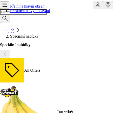
Přejít na hlavní obsah
Přeskočit na vyhledávání
Speciální nabídky
Speciální nabídky
All Offers
Top výběr