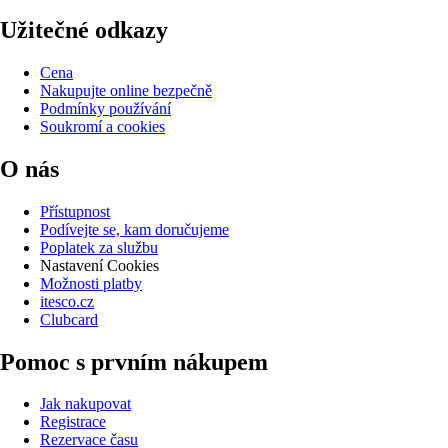
Užitečné odkazy
Cena
Nakupujte online bezpečně
Podmínky používání
Soukromí a cookies
O nás
Přístupnost
Podívejte se, kam doručujeme
Poplatek za službu
Nastavení Cookies
Možnosti platby
itesco.cz
Clubcard
Pomoc s prvním nákupem
Jak nakupovat
Registrace
Rezervace času