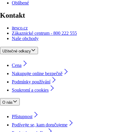
Oblíbené
Kontakt
itesco.cz
Zákaznické centrum - 800 222 555
Naše obchody
Užitečné odkazy
Cena
Nakupujte online bezpečně
Podmínky používání
Soukromí a cookies
O nás
Přístupnost
Podívejte se, kam doručujeme