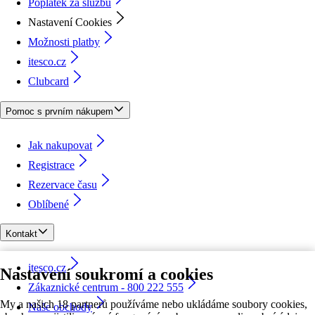
Poplatek za službu
Nastavení Cookies
Možnosti platby
itesco.cz
Clubcard
Pomoc s prvním nákupem
Jak nakupovat
Registrace
Rezervace času
Oblíbené
Kontakt
itesco.cz
Nastavení soukromí a cookies
Zákaznické centrum - 800 222 555
My a našich 18 partnerů používáme nebo ukládáme soubory cookies,
Naše obchody