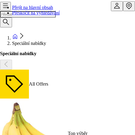
Přejít na hlavní obsah
Přeskočit na vyhledávání
Speciální nabídky
Speciální nabídky
All Offers
Top výběr