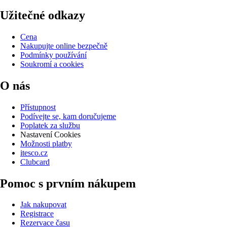
Užitečné odkazy
Cena
Nakupujte online bezpečně
Podmínky používání
Soukromí a cookies
O nás
Přístupnost
Podívejte se, kam doručujeme
Poplatek za službu
Nastavení Cookies
Možnosti platby
itesco.cz
Clubcard
Pomoc s prvním nákupem
Jak nakupovat
Registrace
Rezervace času