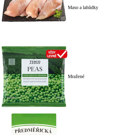
Maso a lahůdky
Mražené