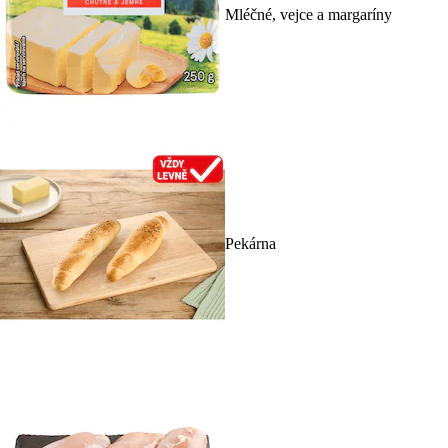
Mléčné, vejce a margaríny
Pekárna