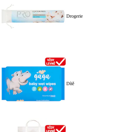
Drogerie
Dítě