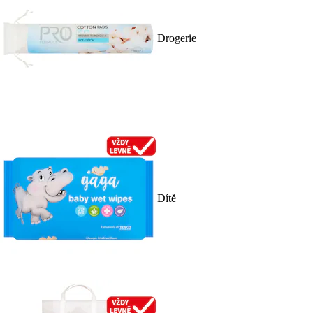
Drogerie
Dítě