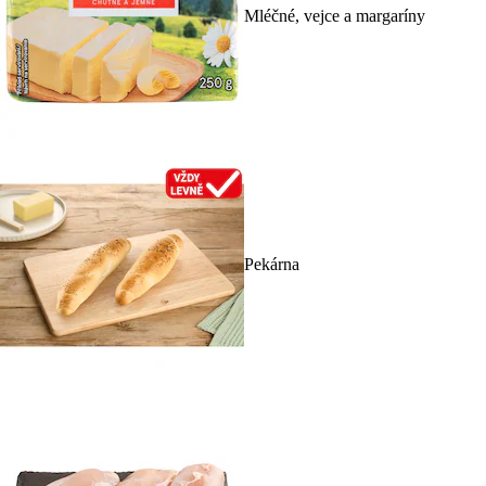
Mléčné, vejce a margaríny
Pekárna