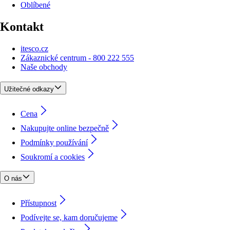
Oblíbené
Kontakt
itesco.cz
Zákaznické centrum - 800 222 555
Naše obchody
Užitečné odkazy
Cena
Nakupujte online bezpečně
Podmínky používání
Soukromí a cookies
O nás
Přístupnost
Podívejte se, kam doručujeme