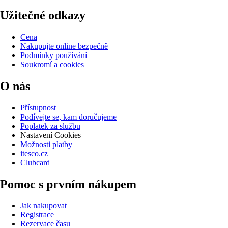
Užitečné odkazy
Cena
Nakupujte online bezpečně
Podmínky používání
Soukromí a cookies
O nás
Přístupnost
Podívejte se, kam doručujeme
Poplatek za službu
Nastavení Cookies
Možnosti platby
itesco.cz
Clubcard
Pomoc s prvním nákupem
Jak nakupovat
Registrace
Rezervace času