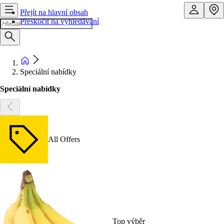
Přejít na hlavní obsah
Přeskočit na vyhledávání
Speciální nabídky
Speciální nabídky
All Offers
Top výběr