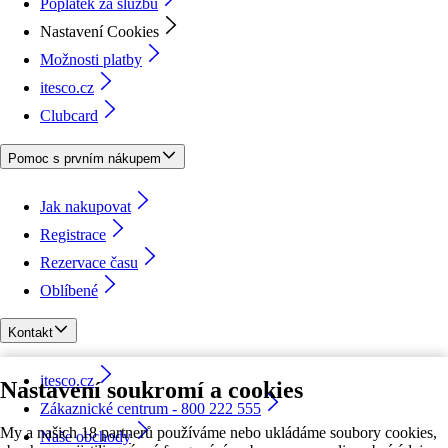
Poplatek za službu
Nastavení Cookies
Možnosti platby
itesco.cz
Clubcard
Pomoc s prvním nákupem
Jak nakupovat
Registrace
Rezervace času
Oblíbené
Kontakt
itesco.cz
Nastavení soukromí a cookies
Zákaznické centrum - 800 222 555
My a našich 18 partnerů používáme nebo ukládáme soubory cookies,
Naše obchody