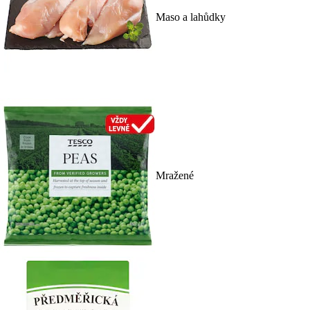
Maso a lahůdky
Mražené