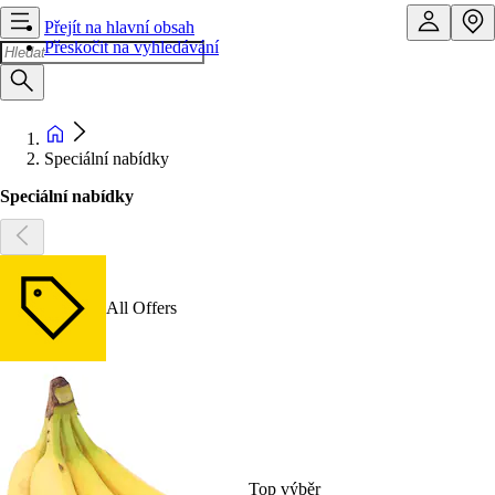
Přejít na hlavní obsah
Přeskočit na vyhledávání
Speciální nabídky
Speciální nabídky
All Offers
Top výběr