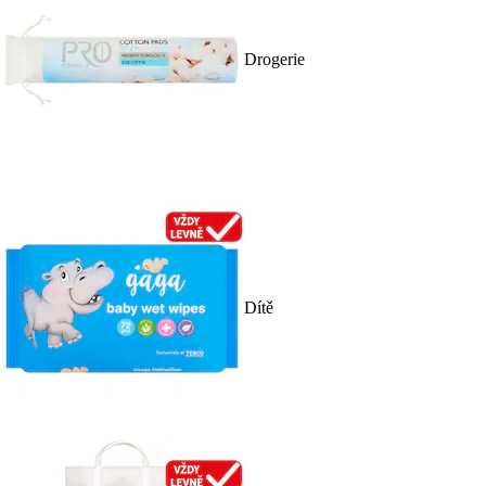
Drogerie
Dítě