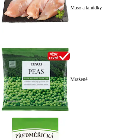
Maso a lahůdky
Mražené