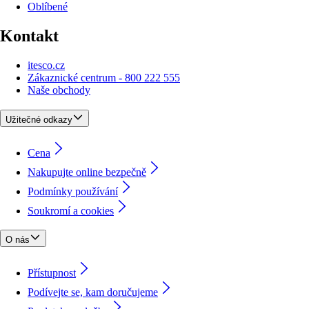
Oblíbené
Kontakt
itesco.cz
Zákaznické centrum - 800 222 555
Naše obchody
Užitečné odkazy
Cena
Nakupujte online bezpečně
Podmínky používání
Soukromí a cookies
O nás
Přístupnost
Podívejte se, kam doručujeme