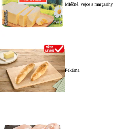
Mléčné, vejce a margaríny
Pekárna