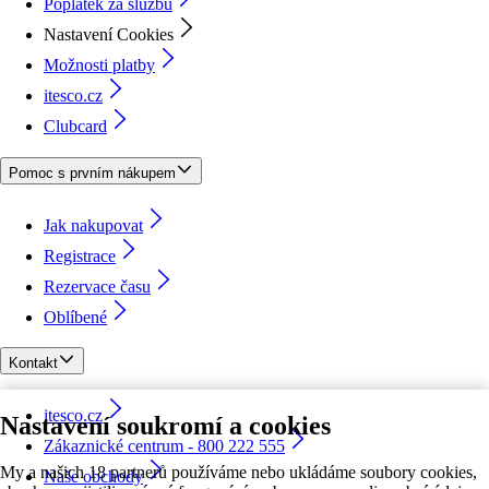
Poplatek za službu
Nastavení Cookies
Možnosti platby
itesco.cz
Clubcard
Pomoc s prvním nákupem
Jak nakupovat
Registrace
Rezervace času
Oblíbené
Kontakt
itesco.cz
Nastavení soukromí a cookies
Zákaznické centrum - 800 222 555
My a našich 18 partnerů používáme nebo ukládáme soubory cookies,
Naše obchody