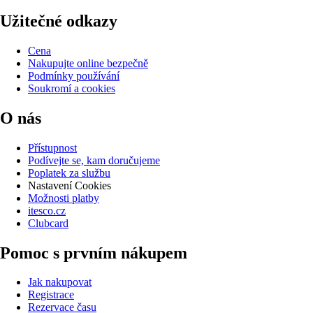
Užitečné odkazy
Cena
Nakupujte online bezpečně
Podmínky používání
Soukromí a cookies
O nás
Přístupnost
Podívejte se, kam doručujeme
Poplatek za službu
Nastavení Cookies
Možnosti platby
itesco.cz
Clubcard
Pomoc s prvním nákupem
Jak nakupovat
Registrace
Rezervace času