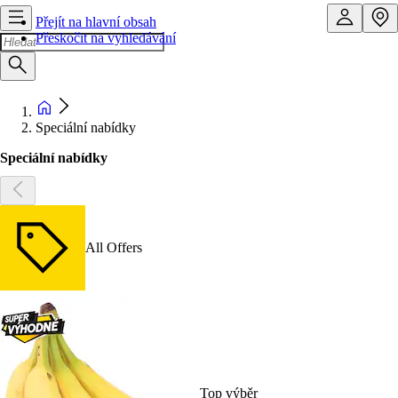
Přejít na hlavní obsah
Přeskočit na vyhledávání
Speciální nabídky
Speciální nabídky
All Offers
Top výběr