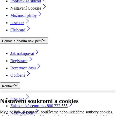
Poplatek za službu
Nastavení Cookies
Možnosti platby
itesco.cz
Clubcard
Pomoc s prvním nákupem
Jak nakupovat
Registrace
Rezervace času
Oblíbené
Kontakt
itesco.cz
Nastavení soukromí a cookies
Zákaznické centrum - 800 222 555
My a našich 18 partnerů používáme nebo ukládáme soubory cookies,
Naše obchody