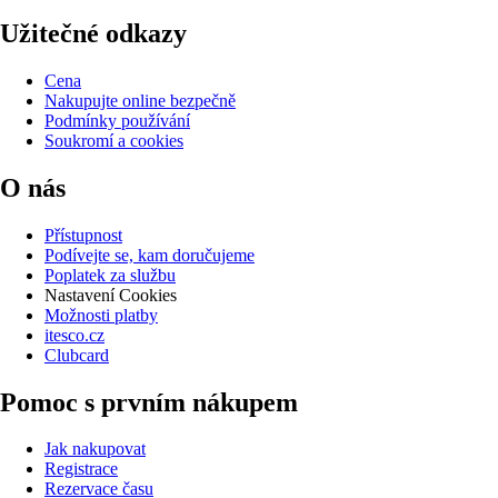
Užitečné odkazy
Cena
Nakupujte online bezpečně
Podmínky používání
Soukromí a cookies
O nás
Přístupnost
Podívejte se, kam doručujeme
Poplatek za službu
Nastavení Cookies
Možnosti platby
itesco.cz
Clubcard
Pomoc s prvním nákupem
Jak nakupovat
Registrace
Rezervace času