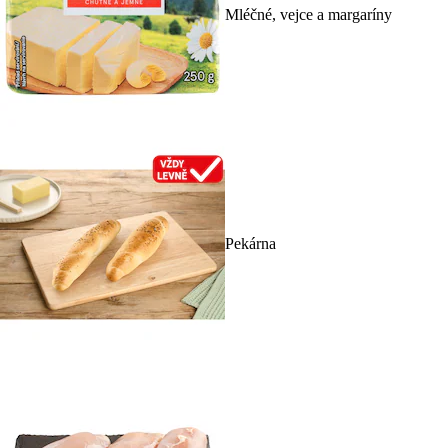
Mléčné, vejce a margaríny
Pekárna