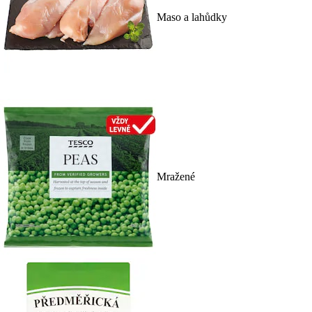
Maso a lahůdky
Mražené