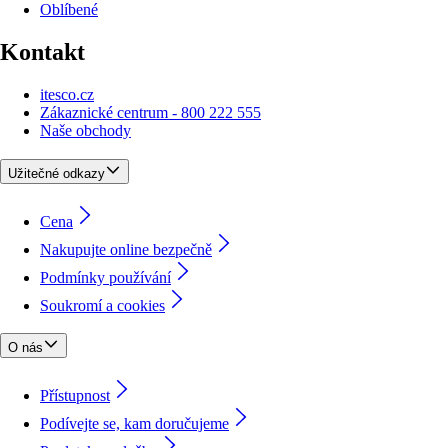
Oblíbené
Kontakt
itesco.cz
Zákaznické centrum - 800 222 555
Naše obchody
Užitečné odkazy
Cena
Nakupujte online bezpečně
Podmínky používání
Soukromí a cookies
O nás
Přístupnost
Podívejte se, kam doručujeme