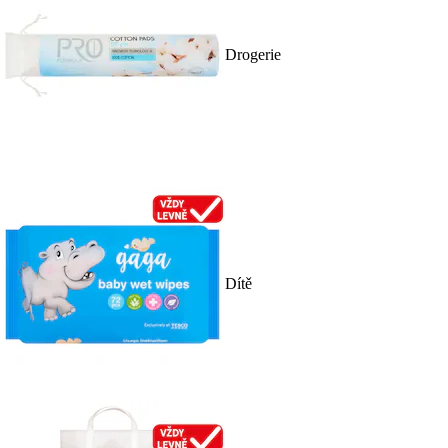
Drogerie
Dítě