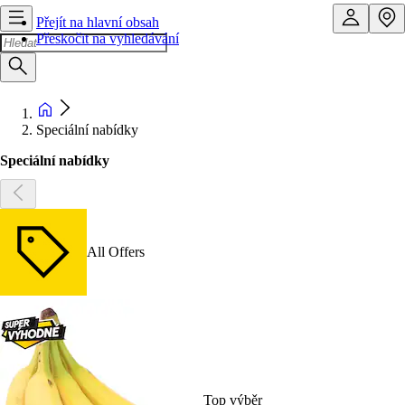
Přejít na hlavní obsah
Přeskočit na vyhledávání
Speciální nabídky
Speciální nabídky
All Offers
Top výběr