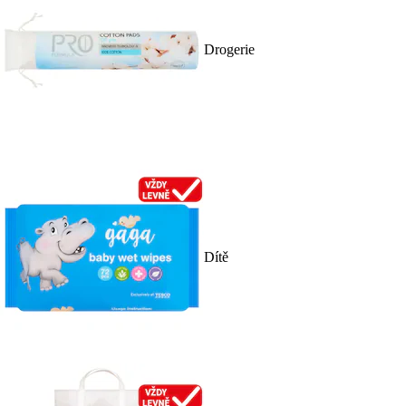
Drogerie
Dítě