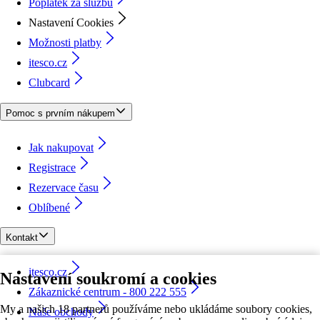
Poplatek za službu
Nastavení Cookies
Možnosti platby
itesco.cz
Clubcard
Pomoc s prvním nákupem
Jak nakupovat
Registrace
Rezervace času
Oblíbené
Kontakt
itesco.cz
Nastavení soukromí a cookies
Zákaznické centrum - 800 222 555
My a našich 18 partnerů používáme nebo ukládáme soubory cookies,
Naše obchody