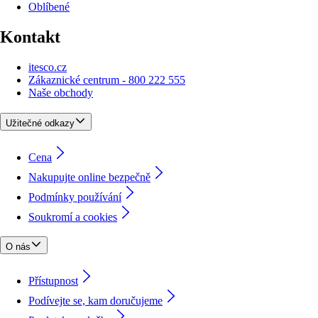
Oblíbené
Kontakt
itesco.cz
Zákaznické centrum - 800 222 555
Naše obchody
Užitečné odkazy
Cena
Nakupujte online bezpečně
Podmínky používání
Soukromí a cookies
O nás
Přístupnost
Podívejte se, kam doručujeme