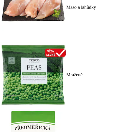
Maso a lahůdky
Mražené