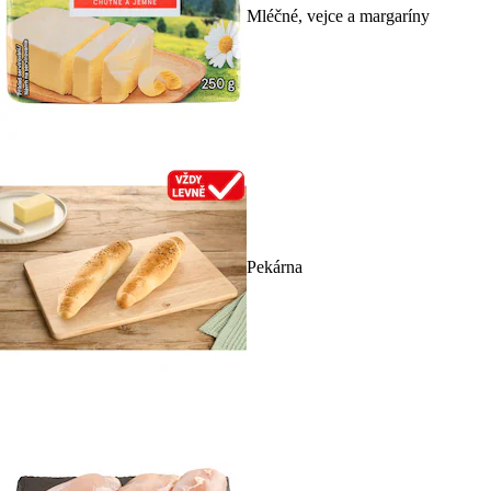
Mléčné, vejce a margaríny
Pekárna