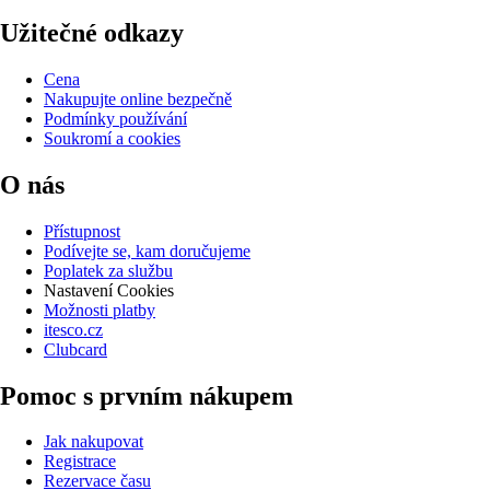
Užitečné odkazy
Cena
Nakupujte online bezpečně
Podmínky používání
Soukromí a cookies
O nás
Přístupnost
Podívejte se, kam doručujeme
Poplatek za službu
Nastavení Cookies
Možnosti platby
itesco.cz
Clubcard
Pomoc s prvním nákupem
Jak nakupovat
Registrace
Rezervace času