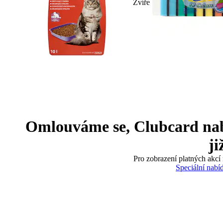
Zvíře
Omlouváme se, Clubcard nabíd
ji
Pro zobrazení platných akcí 
Speciální nabí