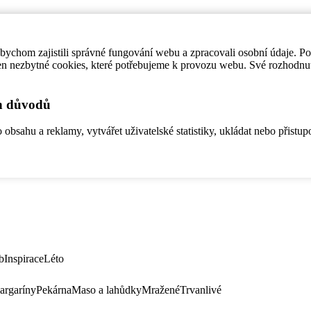
ychom zajistili správné fungování webu a zpracovali osobní údaje. P
en nezbytné cookies, které potřebujeme k provozu webu. Své rozhodnu
ch důvodů
bsahu a reklamy, vytvářet uživatelské statistiky, ukládat nebo přistup
b
Inspirace
Léto
argaríny
Pekárna
Maso a lahůdky
Mražené
Trvanlivé