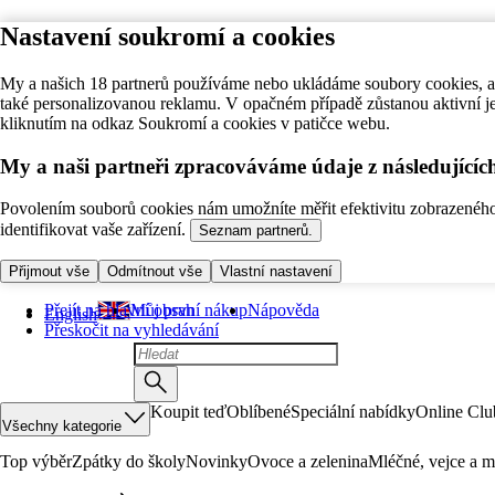
Nastavení soukromí a cookies
My a našich 18 partnerů používáme nebo ukládáme soubory cookies, ab
také personalizovanou reklamu. V opačném případě zůstanou aktivní j
kliknutím na odkaz Soukromí a cookies v patičce webu.
My a naši partneři zpracováváme údaje z následující
Povolením souborů cookies nám umožníte měřit efektivitu zobrazeného o
identifikovat vaše zařízení.
Seznam partnerů.
Přijmout vše
Odmítnout vše
Vlastní nastavení
Přejít na hlavní obsah
Můj první nákup
Nápověda
English
Přeskočit na vyhledávání
Koupit teď
Oblíbené
Speciální nabídky
Online Clu
Všechny kategorie
Top výběr
Zpátky do školy
Novinky
Ovoce a zelenina
Mléčné, vejce a m