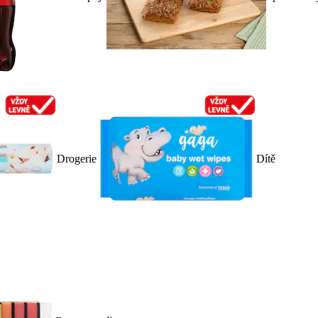
Drogerie
Dítě