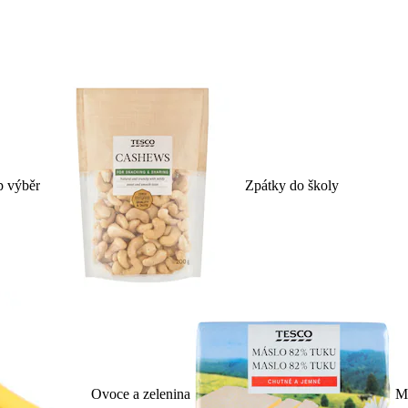
p výběr
Zpátky do školy
Ovoce a zelenina
Ml