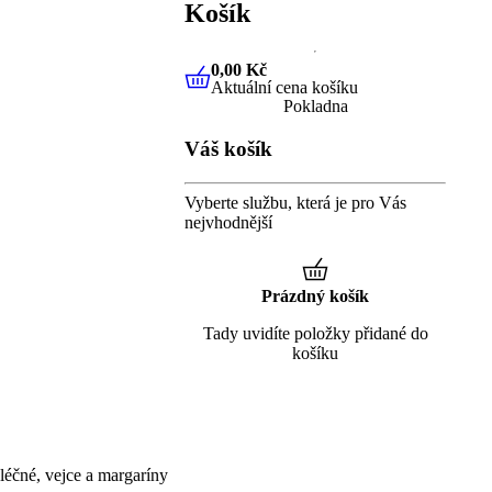
Košík
0,00 Kč
Aktuální cena košíku
0,00 Kč
Aktuální cena košíku
Pokladna
Váš košík
Vyberte službu, která je pro Vás
nejvhodnější
Prázdný košík
Tady uvidíte položky přidané do
košíku
éčné, vejce a margaríny