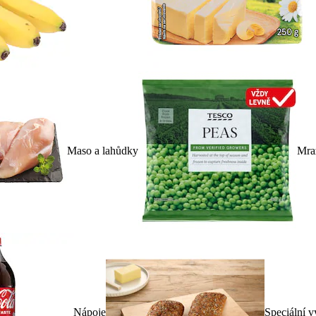
Maso a lahůdky
Mra
Nápoje
Speciální v