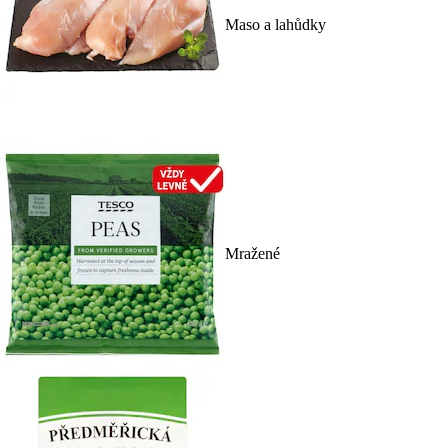
Maso a lahůdky
Mražené