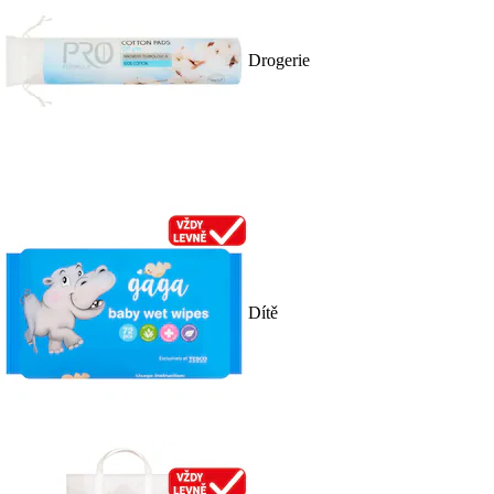
Drogerie
Dítě