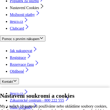
Poplatek za službu
Nastavení Cookies
Možnosti platby
itesco.cz
Clubcard
Pomoc s prvním nákupem
Jak nakupovat
Registrace
Rezervace času
Oblíbené
Kontakt
itesco.cz
Nastavení soukromí a cookies
Zákaznické centrum - 800 222 555
My a našich 18 partnerů používáme nebo ukládáme soubory cookies,
Naše obchody