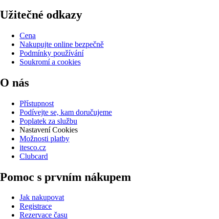
Užitečné odkazy
Cena
Nakupujte online bezpečně
Podmínky používání
Soukromí a cookies
O nás
Přístupnost
Podívejte se, kam doručujeme
Poplatek za službu
Nastavení Cookies
Možnosti platby
itesco.cz
Clubcard
Pomoc s prvním nákupem
Jak nakupovat
Registrace
Rezervace času