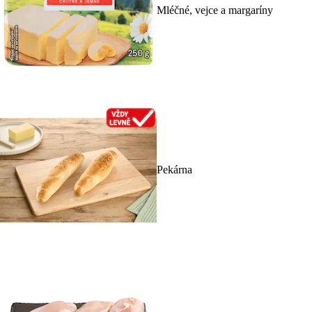
Mléčné, vejce a margaríny
Pekárna