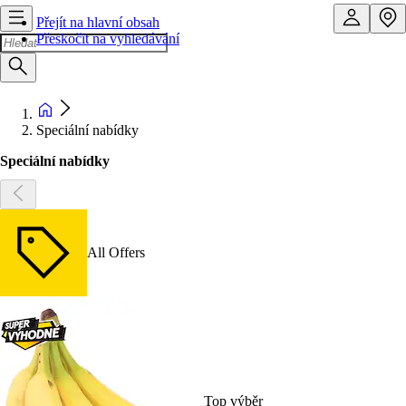
Přejít na hlavní obsah
Přeskočit na vyhledávání
Speciální nabídky
Speciální nabídky
All Offers
Top výběr