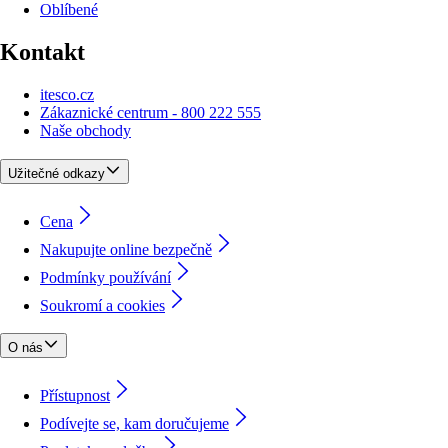
Oblíbené
Kontakt
itesco.cz
Zákaznické centrum - 800 222 555
Naše obchody
Užitečné odkazy
Cena
Nakupujte online bezpečně
Podmínky používání
Soukromí a cookies
O nás
Přístupnost
Podívejte se, kam doručujeme