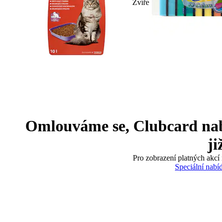
Zvíře
Omlouváme se, Clubcard nabíd
ji
Pro zobrazení platných akcí 
Speciální nabí