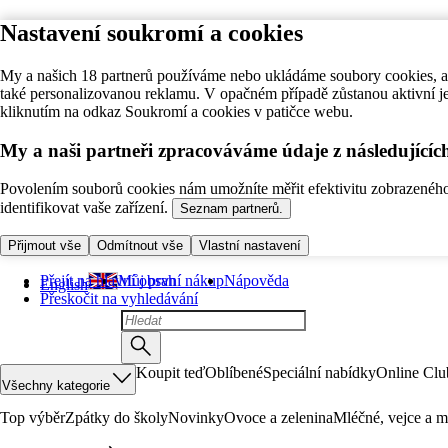
Nastavení soukromí a cookies
My a našich 18 partnerů používáme nebo ukládáme soubory cookies, ab
také personalizovanou reklamu. V opačném případě zůstanou aktivní j
kliknutím na odkaz Soukromí a cookies v patičce webu.
My a naši partneři zpracováváme údaje z následující
Povolením souborů cookies nám umožníte měřit efektivitu zobrazeného o
identifikovat vaše zařízení.
Seznam partnerů.
Přijmout vše
Odmítnout vše
Vlastní nastavení
Přejít na hlavní obsah
Můj první nákup
Nápověda
English
Přeskočit na vyhledávání
Koupit teď
Oblíbené
Speciální nabídky
Online Clu
Všechny kategorie
Top výběr
Zpátky do školy
Novinky
Ovoce a zelenina
Mléčné, vejce a m