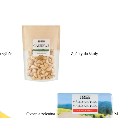
p výběr
Zpátky do školy
Ovoce a zelenina
Ml