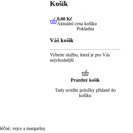
Košík
0,00 Kč
Aktuální cena košíku
0,00 Kč
Aktuální cena košíku
Pokladna
Váš košík
Vyberte službu, která je pro Vás
nejvhodnější
Prázdný košík
Tady uvidíte položky přidané do
košíku
éčné, vejce a margaríny