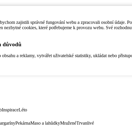
ychom zajistili správné fungování webu a zpracovali osobní údaje. P
en nezbytné cookies, které potřebujeme k provozu webu. Své rozhodnu
ch důvodů
bsahu a reklamy, vytvářet uživatelské statistiky, ukládat nebo přistup
b
Inspirace
Léto
argaríny
Pekárna
Maso a lahůdky
Mražené
Trvanlivé