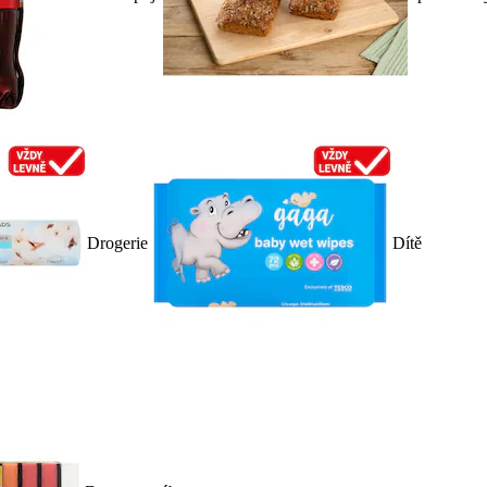
Drogerie
Dítě