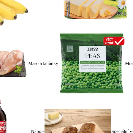
Maso a lahůdky
Mra
Nápoje
Speciální v