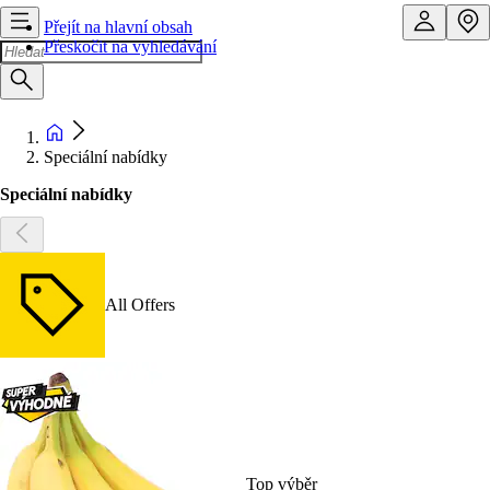
Přejít na hlavní obsah
Přeskočit na vyhledávání
Speciální nabídky
Speciální nabídky
All Offers
Top výběr