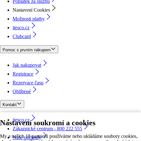
Poplatek za službu
Nastavení Cookies
Možnosti platby
itesco.cz
Clubcard
Pomoc s prvním nákupem
Jak nakupovat
Registrace
Rezervace času
Oblíbené
Kontakt
itesco.cz
Nastavení soukromí a cookies
Zákaznické centrum - 800 222 555
My a našich 18 partnerů používáme nebo ukládáme soubory cookies,
Naše obchody