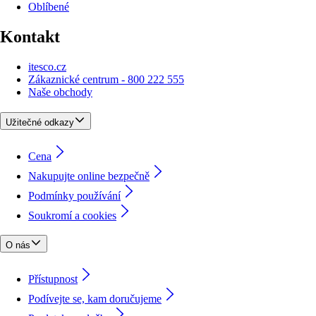
Oblíbené
Kontakt
itesco.cz
Zákaznické centrum - 800 222 555
Naše obchody
Užitečné odkazy
Cena
Nakupujte online bezpečně
Podmínky používání
Soukromí a cookies
O nás
Přístupnost
Podívejte se, kam doručujeme