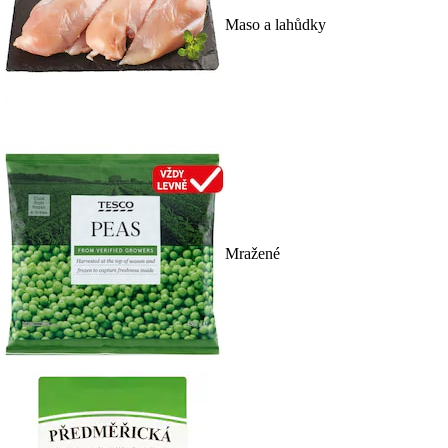
Maso a lahůdky
Mražené