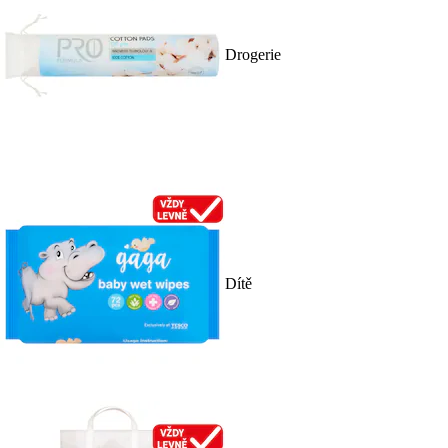
Drogerie
Dítě