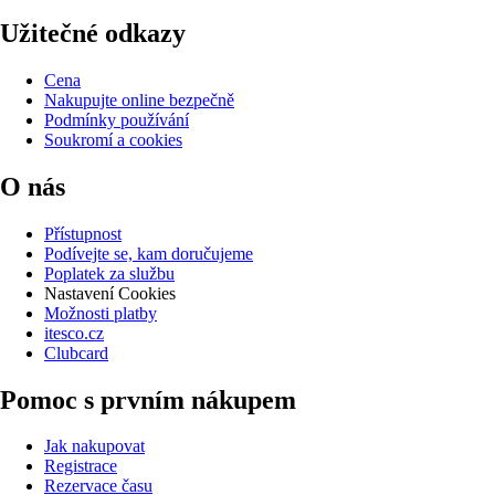
Užitečné odkazy
Cena
Nakupujte online bezpečně
Podmínky používání
Soukromí a cookies
O nás
Přístupnost
Podívejte se, kam doručujeme
Poplatek za službu
Nastavení Cookies
Možnosti platby
itesco.cz
Clubcard
Pomoc s prvním nákupem
Jak nakupovat
Registrace
Rezervace času