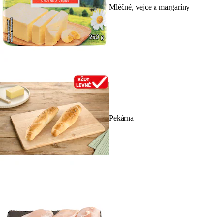
Mléčné, vejce a margaríny
Pekárna