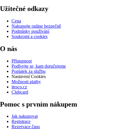
Užitečné odkazy
Cena
Nakupujte online bezpečně
Podmínky používání
Soukromí a cookies
O nás
Přístupnost
Podívejte se, kam doručujeme
Poplatek za službu
Nastavení Cookies
Možnosti platby
itesco.cz
Clubcard
Pomoc s prvním nákupem
Jak nakupovat
Registrace
Rezervace času