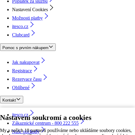
Poplatek za službu
Nastavení Cookies
Možnosti platby
itesco.cz
Clubcard
Pomoc s prvním nákupem
Jak nakupovat
Registrace
Rezervace času
Oblíbené
Kontakt
itesco.cz
Nastavení soukromí a cookies
Zákaznické centrum - 800 222 555
My a našich 18 partnerů používáme nebo ukládáme soubory cookies,
Naše obchody