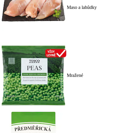
Maso a lahůdky
Mražené