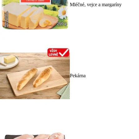
Mléčné, vejce a margaríny
Pekárna