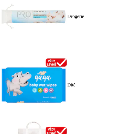
Drogerie
Dítě