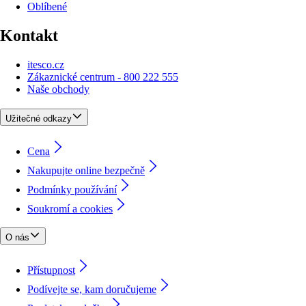
Oblíbené
Kontakt
itesco.cz
Zákaznické centrum - 800 222 555
Naše obchody
Užitečné odkazy
Cena
Nakupujte online bezpečně
Podmínky používání
Soukromí a cookies
O nás
Přístupnost
Podívejte se, kam doručujeme