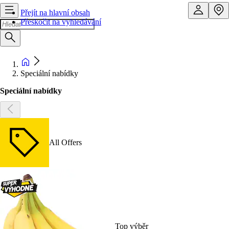
Přejít na hlavní obsah
Přeskočit na vyhledávání
Speciální nabídky
Speciální nabídky
All Offers
Top výběr