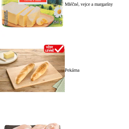
Mléčné, vejce a margaríny
Pekárna