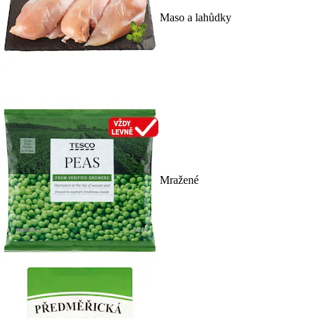
Maso a lahůdky
Mražené