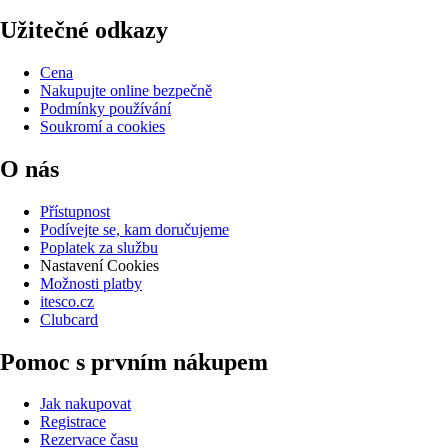
Užitečné odkazy
Cena
Nakupujte online bezpečně
Podmínky používání
Soukromí a cookies
O nás
Přístupnost
Podívejte se, kam doručujeme
Poplatek za službu
Nastavení Cookies
Možnosti platby
itesco.cz
Clubcard
Pomoc s prvním nákupem
Jak nakupovat
Registrace
Rezervace času