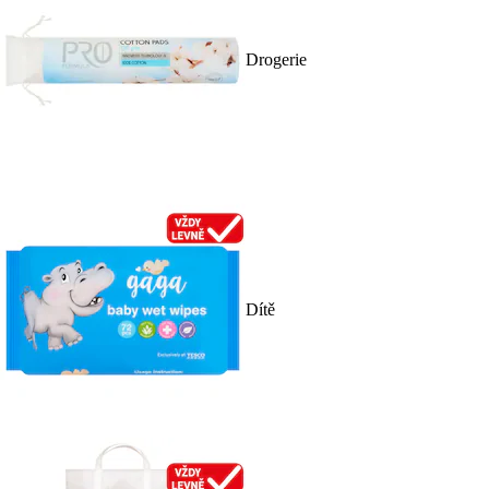
Drogerie
Dítě