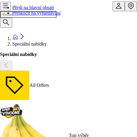
Přejít na hlavní obsah
Přeskočit na vyhledávání
Speciální nabídky
Speciální nabídky
All Offers
Top výběr