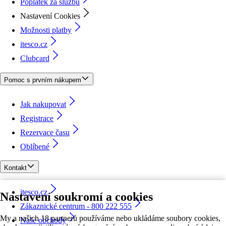
Poplatek za službu
Nastavení Cookies
Možnosti platby
itesco.cz
Clubcard
Pomoc s prvním nákupem
Jak nakupovat
Registrace
Rezervace času
Oblíbené
Kontakt
itesco.cz
Nastavení soukromí a cookies
Zákaznické centrum - 800 222 555
My a našich 18 partnerů používáme nebo ukládáme soubory cookies,
Naše obchody