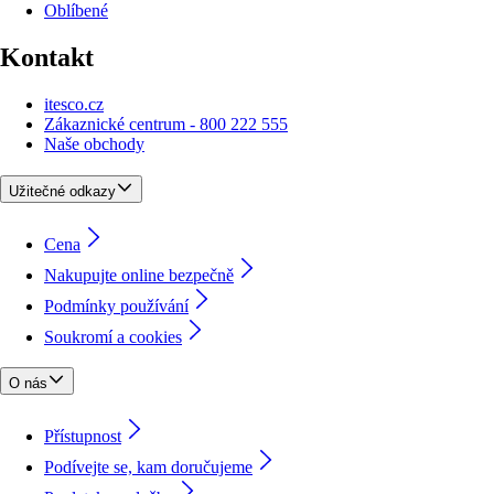
Oblíbené
Kontakt
itesco.cz
Zákaznické centrum - 800 222 555
Naše obchody
Užitečné odkazy
Cena
Nakupujte online bezpečně
Podmínky používání
Soukromí a cookies
O nás
Přístupnost
Podívejte se, kam doručujeme