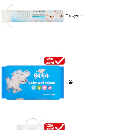
Drogerie
Dítě