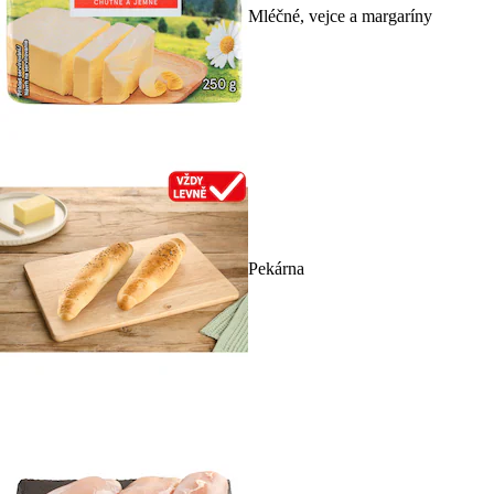
Mléčné, vejce a margaríny
Pekárna