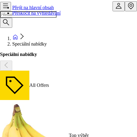
Přejít na hlavní obsah
Přeskočit na vyhledávání
Speciální nabídky
Speciální nabídky
All Offers
Top výběr