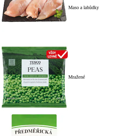
Maso a lahůdky
Mražené