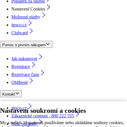
Poplatek za službu
Nastavení Cookies
Možnosti platby
itesco.cz
Clubcard
Pomoc s prvním nákupem
Jak nakupovat
Registrace
Rezervace času
Oblíbené
Kontakt
itesco.cz
Nastavení soukromí a cookies
Zákaznické centrum - 800 222 555
My a našich 18 partnerů používáme nebo ukládáme soubory cookies,
Naše obchody