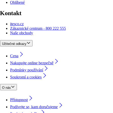
Oblíbené
Kontakt
itesco.cz
Zákaznické centrum - 800 222 555
Naše obchody
Užitečné odkazy
Cena
Nakupujte online bezpečně
Podmínky používání
Soukromí a cookies
O nás
Přístupnost
Podívejte se, kam doručujeme