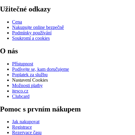
Užitečné odkazy
Cena
Nakupujte online bezpečně
Podmínky používání
Soukromí a cookies
O nás
Přístupnost
Podívejte se, kam doručujeme
Poplatek za službu
Nastavení Cookies
Možnosti platby
itesco.cz
Clubcard
Pomoc s prvním nákupem
Jak nakupovat
Registrace
Rezervace času