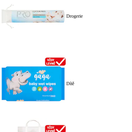
Drogerie
Dítě