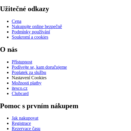
Užitečné odkazy
Cena
Nakupujte online bezpečně
Podmínky používání
Soukromí a cookies
O nás
Přístupnost
Podívejte se, kam doručujeme
Poplatek za službu
Nastavení Cookies
Možnosti platby
itesco.cz
Clubcard
Pomoc s prvním nákupem
Jak nakupovat
Registrace
Rezervace času