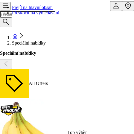
Přejít na hlavní obsah
Přeskočit na vyhledávání
Speciální nabídky
Speciální nabídky
All Offers
Top výběr