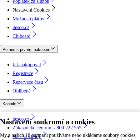
Poplatek za službu
Nastavení Cookies
Možnosti platby
itesco.cz
Clubcard
Pomoc s prvním nákupem
Jak nakupovat
Registrace
Rezervace času
Oblíbené
Kontakt
itesco.cz
Nastavení soukromí a cookies
Zákaznické centrum - 800 222 555
My a našich 18 partnerů používáme nebo ukládáme soubory cookies,
Naše obchody