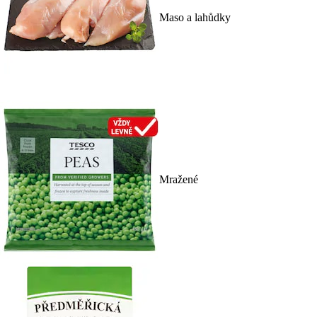
Maso a lahůdky
Mražené