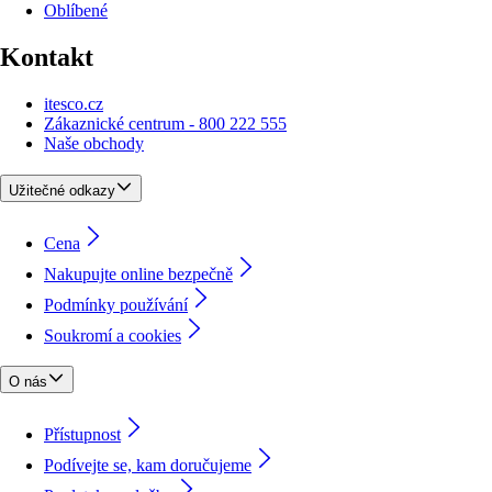
Oblíbené
Kontakt
itesco.cz
Zákaznické centrum - 800 222 555
Naše obchody
Užitečné odkazy
Cena
Nakupujte online bezpečně
Podmínky používání
Soukromí a cookies
O nás
Přístupnost
Podívejte se, kam doručujeme