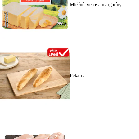
Mléčné, vejce a margaríny
Pekárna