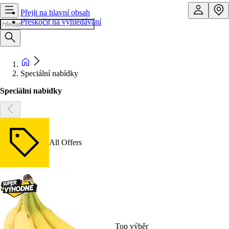
Přejít na hlavní obsah
Přeskočit na vyhledávání
Speciální nabídky
Speciální nabídky
All Offers
Top výběr