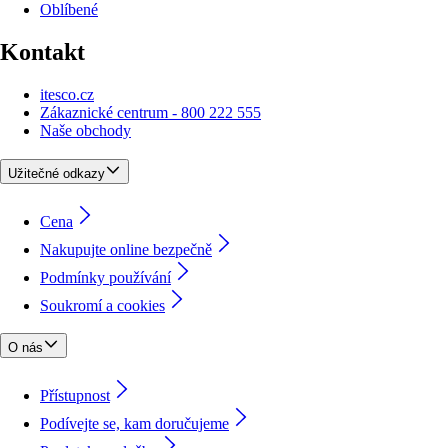
Oblíbené
Kontakt
itesco.cz
Zákaznické centrum - 800 222 555
Naše obchody
Užitečné odkazy
Cena
Nakupujte online bezpečně
Podmínky používání
Soukromí a cookies
O nás
Přístupnost
Podívejte se, kam doručujeme