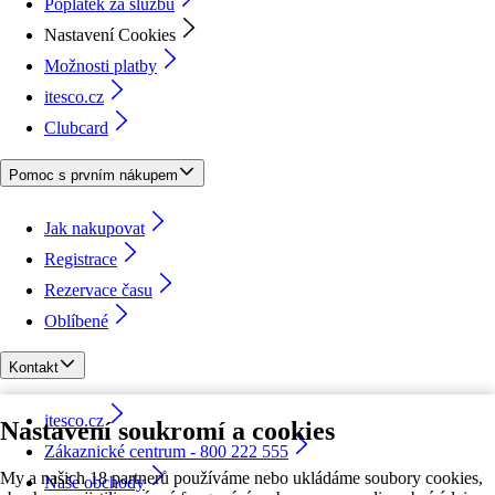
Poplatek za službu
Nastavení Cookies
Možnosti platby
itesco.cz
Clubcard
Pomoc s prvním nákupem
Jak nakupovat
Registrace
Rezervace času
Oblíbené
Kontakt
itesco.cz
Nastavení soukromí a cookies
Zákaznické centrum - 800 222 555
My a našich 18 partnerů používáme nebo ukládáme soubory cookies,
Naše obchody