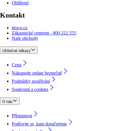
Oblíbené
Kontakt
itesco.cz
Zákaznické centrum - 800 222 555
Naše obchody
Užitečné odkazy
Cena
Nakupujte online bezpečně
Podmínky používání
Soukromí a cookies
O nás
Přístupnost
Podívejte se, kam doručujeme