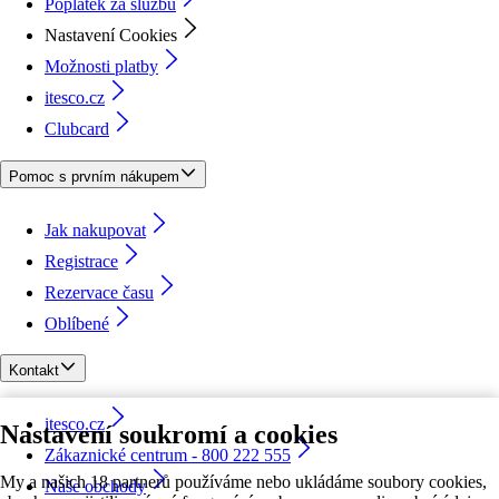
Poplatek za službu
Nastavení Cookies
Možnosti platby
itesco.cz
Clubcard
Pomoc s prvním nákupem
Jak nakupovat
Registrace
Rezervace času
Oblíbené
Kontakt
itesco.cz
Nastavení soukromí a cookies
Zákaznické centrum - 800 222 555
My a našich 18 partnerů používáme nebo ukládáme soubory cookies,
Naše obchody