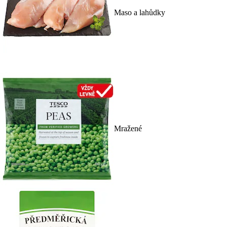
Maso a lahůdky
Mražené