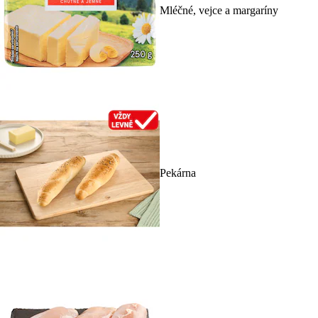
Mléčné, vejce a margaríny
Pekárna