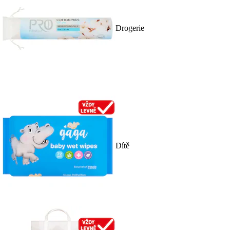
Drogerie
Dítě