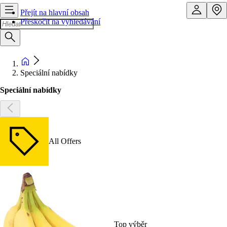
Přejít na hlavní obsah
Přeskočit na vyhledávání
Speciální nabídky
Speciální nabídky
All Offers
Top výběr