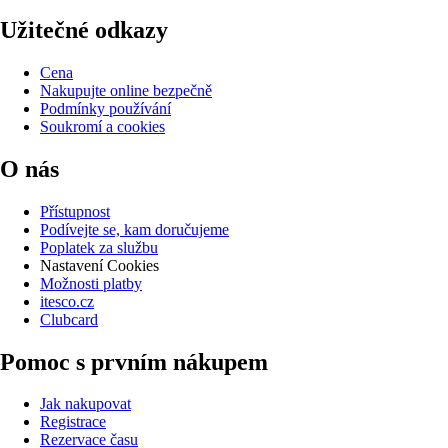
Užitečné odkazy
Cena
Nakupujte online bezpečně
Podmínky používání
Soukromí a cookies
O nás
Přístupnost
Podívejte se, kam doručujeme
Poplatek za službu
Nastavení Cookies
Možnosti platby
itesco.cz
Clubcard
Pomoc s prvním nákupem
Jak nakupovat
Registrace
Rezervace času