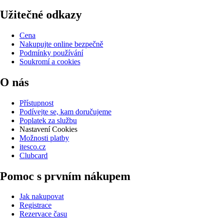
Užitečné odkazy
Cena
Nakupujte online bezpečně
Podmínky používání
Soukromí a cookies
O nás
Přístupnost
Podívejte se, kam doručujeme
Poplatek za službu
Nastavení Cookies
Možnosti platby
itesco.cz
Clubcard
Pomoc s prvním nákupem
Jak nakupovat
Registrace
Rezervace času