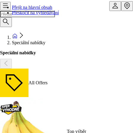
Přejít na hlavní obsah
Přeskočit na vyhledávání
Speciální nabídky
Speciální nabídky
All Offers
Top výběr