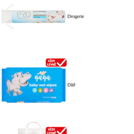
Drogerie
Dítě