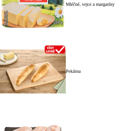
Mléčné, vejce a margaríny
Pekárna