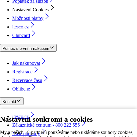
Poplatek za službu
Nastavení Cookies
Možnosti platby
itesco.cz
Clubcard
Pomoc s prvním nákupem
Jak nakupovat
Registrace
Rezervace času
Oblíbené
Kontakt
itesco.cz
Nastavení soukromí a cookies
Zákaznické centrum - 800 222 555
My a našich 18 partnerů používáme nebo ukládáme soubory cookies,
Naše obchody