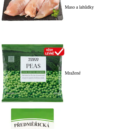
Maso a lahůdky
Mražené