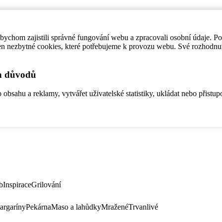
ychom zajistili správné fungování webu a zpracovali osobní údaje. P
en nezbytné cookies, které potřebujeme k provozu webu. Své rozhodnu
ch důvodů
bsahu a reklamy, vytvářet uživatelské statistiky, ukládat nebo přistup
b
Inspirace
Grilování
argaríny
Pekárna
Maso a lahůdky
Mražené
Trvanlivé