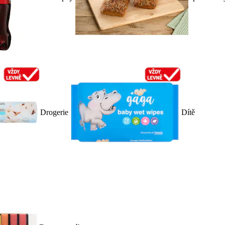
Drogerie
Dítě