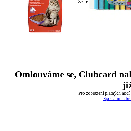
Zvíře
Omlouváme se, Clubcard nabíd
ji
Pro zobrazení platných akcí 
Speciální nabí