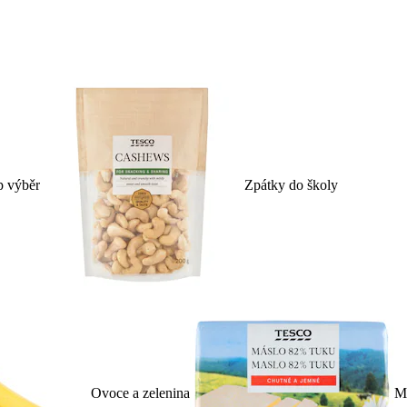
p výběr
Zpátky do školy
Ovoce a zelenina
Ml