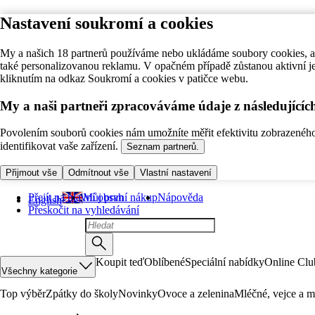
Nastavení soukromí a cookies
My a našich 18 partnerů používáme nebo ukládáme soubory cookies, ab
také personalizovanou reklamu. V opačném případě zůstanou aktivní j
kliknutím na odkaz Soukromí a cookies v patičce webu.
My a naši partneři zpracováváme údaje z následující
Povolením souborů cookies nám umožníte měřit efektivitu zobrazeného o
identifikovat vaše zařízení.
Seznam partnerů.
Přijmout vše
Odmítnout vše
Vlastní nastavení
Přejít na hlavní obsah
Můj první nákup
Nápověda
English
Přeskočit na vyhledávání
Koupit teď
Oblíbené
Speciální nabídky
Online Clu
Všechny kategorie
Top výběr
Zpátky do školy
Novinky
Ovoce a zelenina
Mléčné, vejce a m