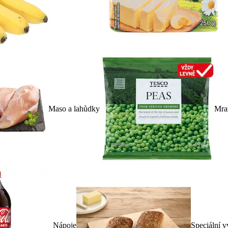
Maso a lahůdky
Mra
Nápoje
Speciální v