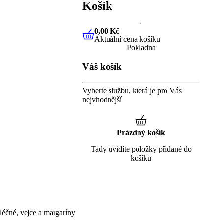
Košík
0,00 Kč
Aktuální cena košíku
0,00 Kč
Aktuální cena košíku
Pokladna
Váš košík
Vyberte službu, která je pro Vás
nejvhodnější
Prázdný košík
Tady uvidíte položky přidané do
košíku
éčné, vejce a margaríny