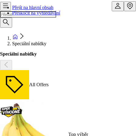
Přejít na hlavní obsah
Přeskočit na vyhledávání
Speciální nabídky
Speciální nabídky
All Offers
Top výběr