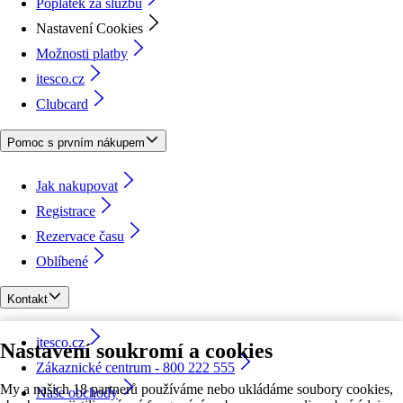
Poplatek za službu
Nastavení Cookies
Možnosti platby
itesco.cz
Clubcard
Pomoc s prvním nákupem
Jak nakupovat
Registrace
Rezervace času
Oblíbené
Kontakt
itesco.cz
Nastavení soukromí a cookies
Zákaznické centrum - 800 222 555
My a našich 18 partnerů používáme nebo ukládáme soubory cookies,
Naše obchody