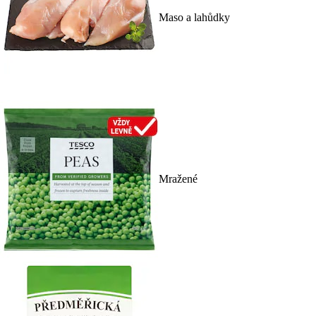
Maso a lahůdky
Mražené