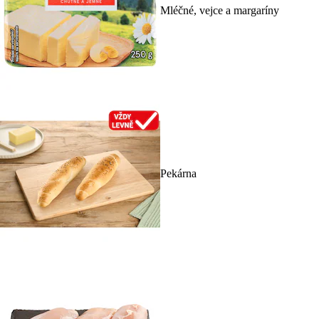
Mléčné, vejce a margaríny
Pekárna