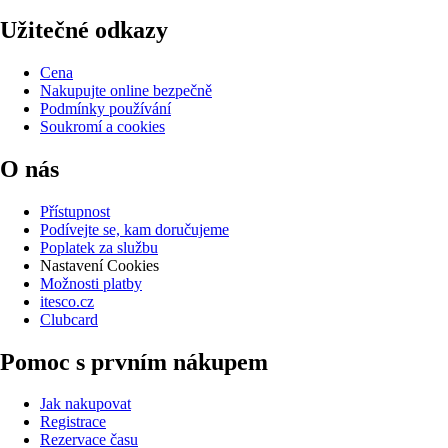
Užitečné odkazy
Cena
Nakupujte online bezpečně
Podmínky používání
Soukromí a cookies
O nás
Přístupnost
Podívejte se, kam doručujeme
Poplatek za službu
Nastavení Cookies
Možnosti platby
itesco.cz
Clubcard
Pomoc s prvním nákupem
Jak nakupovat
Registrace
Rezervace času