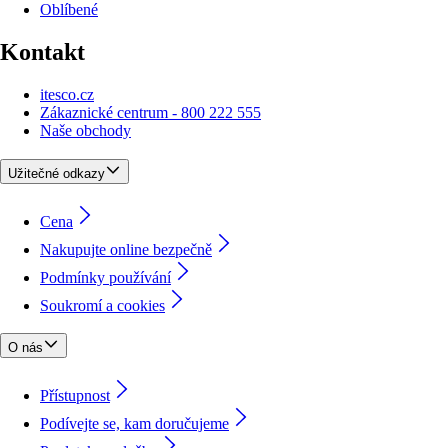
Oblíbené
Kontakt
itesco.cz
Zákaznické centrum - 800 222 555
Naše obchody
Užitečné odkazy
Cena
Nakupujte online bezpečně
Podmínky používání
Soukromí a cookies
O nás
Přístupnost
Podívejte se, kam doručujeme