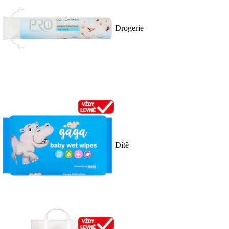
Drogerie
Dítě