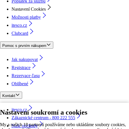
Poplatek za službu
Nastavení Cookies
Možnosti platby
itesco.cz
Clubcard
Pomoc s prvním nákupem
Jak nakupovat
Registrace
Rezervace času
Oblíbené
Kontakt
itesco.cz
Nastavení soukromí a cookies
Zákaznické centrum - 800 222 555
My a našich 18 partnerů používáme nebo ukládáme soubory cookies,
Naše obchody