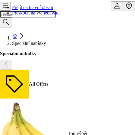
Přejít na hlavní obsah
Přeskočit na vyhledávání
Speciální nabídky
Speciální nabídky
All Offers
Top výběr