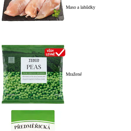
Maso a lahůdky
Mražené