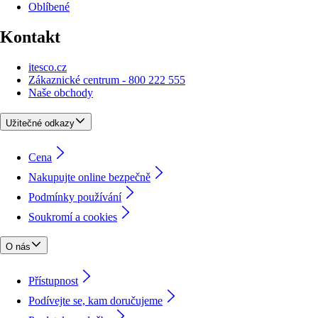
Oblíbené
Kontakt
itesco.cz
Zákaznické centrum - 800 222 555
Naše obchody
Užitečné odkazy
Cena
Nakupujte online bezpečně
Podmínky používání
Soukromí a cookies
O nás
Přístupnost
Podívejte se, kam doručujeme