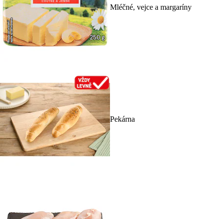
Mléčné, vejce a margaríny
Pekárna