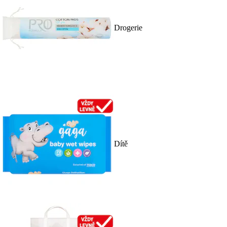
Drogerie
Dítě