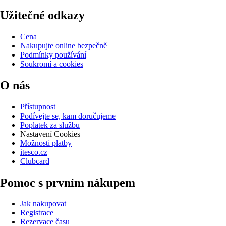
Užitečné odkazy
Cena
Nakupujte online bezpečně
Podmínky používání
Soukromí a cookies
O nás
Přístupnost
Podívejte se, kam doručujeme
Poplatek za službu
Nastavení Cookies
Možnosti platby
itesco.cz
Clubcard
Pomoc s prvním nákupem
Jak nakupovat
Registrace
Rezervace času