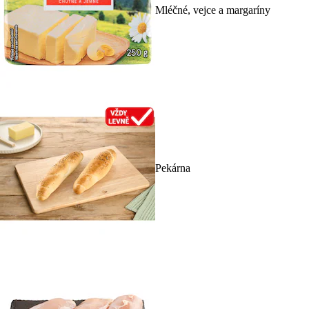
Mléčné, vejce a margaríny
Pekárna