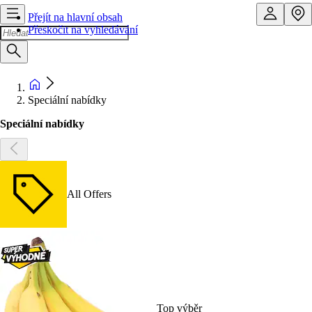
Přejít na hlavní obsah
Přeskočit na vyhledávání
Speciální nabídky
Speciální nabídky
All Offers
Top výběr