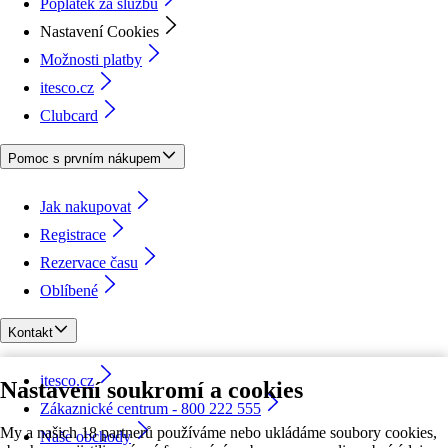
Poplatek za službu
Nastavení Cookies
Možnosti platby
itesco.cz
Clubcard
Pomoc s prvním nákupem
Jak nakupovat
Registrace
Rezervace času
Oblíbené
Kontakt
itesco.cz
Nastavení soukromí a cookies
Zákaznické centrum - 800 222 555
My a našich 18 partnerů používáme nebo ukládáme soubory cookies,
Naše obchody