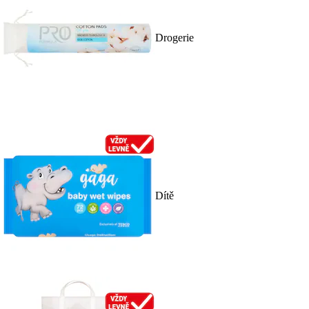
Drogerie
Dítě