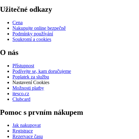
Užitečné odkazy
Cena
Nakupujte online bezpečně
Podmínky používání
Soukromí a cookies
O nás
Přístupnost
Podívejte se, kam doručujeme
Poplatek za službu
Nastavení Cookies
Možnosti platby
itesco.cz
Clubcard
Pomoc s prvním nákupem
Jak nakupovat
Registrace
Rezervace času