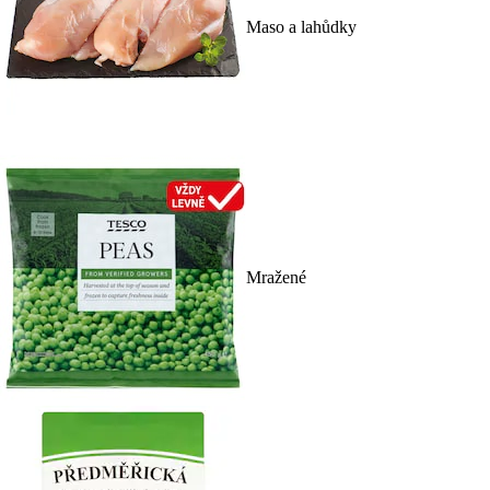
Maso a lahůdky
Mražené