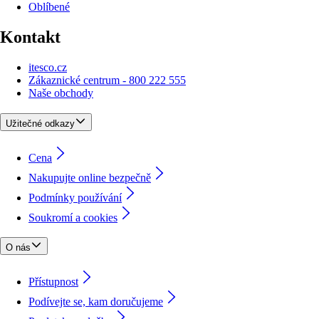
Oblíbené
Kontakt
itesco.cz
Zákaznické centrum - 800 222 555
Naše obchody
Užitečné odkazy
Cena
Nakupujte online bezpečně
Podmínky používání
Soukromí a cookies
O nás
Přístupnost
Podívejte se, kam doručujeme