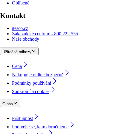
Oblíbené
Kontakt
itesco.cz
Zákaznické centrum - 800 222 555
Naše obchody
Užitečné odkazy
Cena
Nakupujte online bezpečně
Podmínky používání
Soukromí a cookies
O nás
Přístupnost
Podívejte se, kam doručujeme