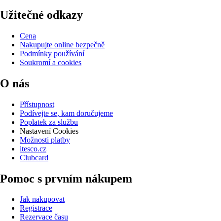
Užitečné odkazy
Cena
Nakupujte online bezpečně
Podmínky používání
Soukromí a cookies
O nás
Přístupnost
Podívejte se, kam doručujeme
Poplatek za službu
Nastavení Cookies
Možnosti platby
itesco.cz
Clubcard
Pomoc s prvním nákupem
Jak nakupovat
Registrace
Rezervace času