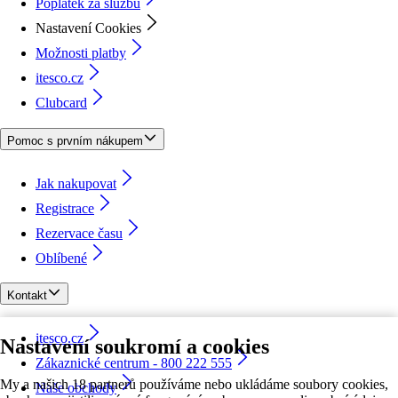
Poplatek za službu
Nastavení Cookies
Možnosti platby
itesco.cz
Clubcard
Pomoc s prvním nákupem
Jak nakupovat
Registrace
Rezervace času
Oblíbené
Kontakt
itesco.cz
Nastavení soukromí a cookies
Zákaznické centrum - 800 222 555
My a našich 18 partnerů používáme nebo ukládáme soubory cookies,
Naše obchody