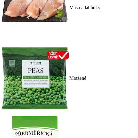
Maso a lahůdky
Mražené