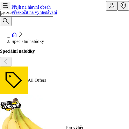
Přejít na hlavní obsah
Přeskočit na vyhledávání
Speciální nabídky
Speciální nabídky
All Offers
Top výběr