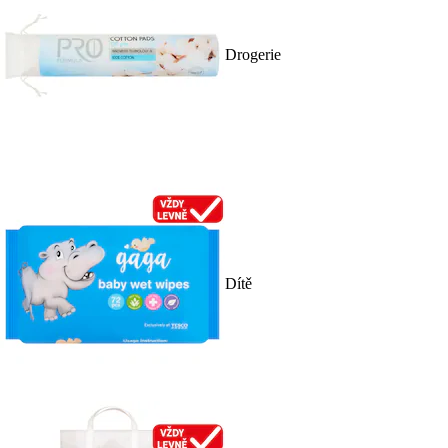
Drogerie
Dítě