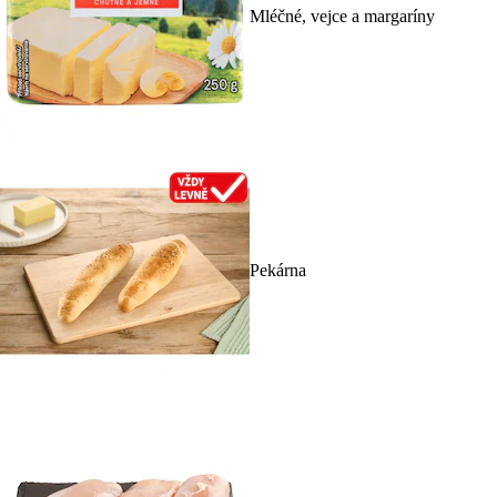
Mléčné, vejce a margaríny
Pekárna