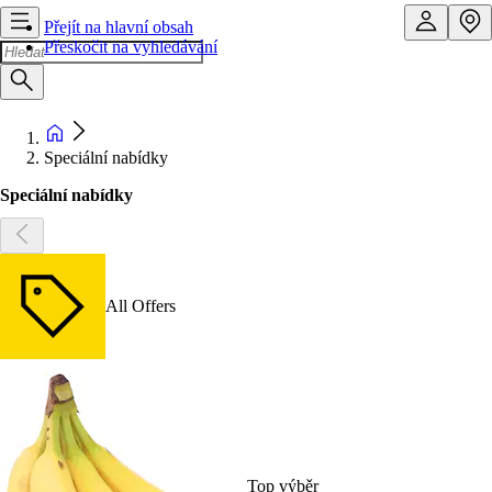
Přejít na hlavní obsah
Přeskočit na vyhledávání
Speciální nabídky
Speciální nabídky
All Offers
Top výběr