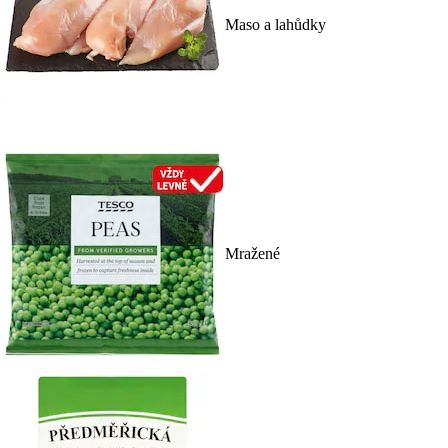
Maso a lahůdky
Mražené