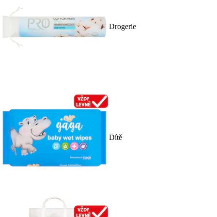
Drogerie
Dítě