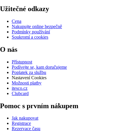
Užitečné odkazy
Cena
Nakupujte online bezpečně
Podmínky používání
Soukromí a cookies
O nás
Přístupnost
Podívejte se, kam doručujeme
Poplatek za službu
Nastavení Cookies
Možnosti platby
itesco.cz
Clubcard
Pomoc s prvním nákupem
Jak nakupovat
Registrace
Rezervace času