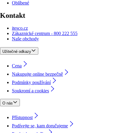
Oblíbené
Kontakt
itesco.cz
Zákaznické centrum - 800 222 555
Naše obchody
Užitečné odkazy
Cena
Nakupujte online bezpečně
Podmínky používání
Soukromí a cookies
O nás
Přístupnost
Podívejte se, kam doručujeme