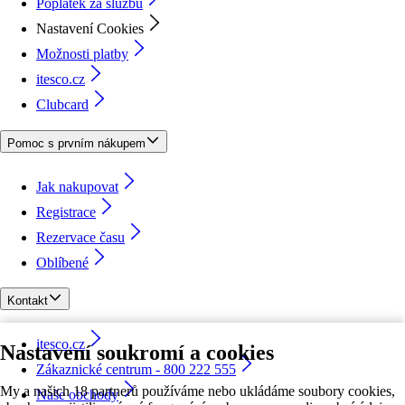
Poplatek za službu
Nastavení Cookies
Možnosti platby
itesco.cz
Clubcard
Pomoc s prvním nákupem
Jak nakupovat
Registrace
Rezervace času
Oblíbené
Kontakt
itesco.cz
Nastavení soukromí a cookies
Zákaznické centrum - 800 222 555
My a našich 18 partnerů používáme nebo ukládáme soubory cookies,
Naše obchody