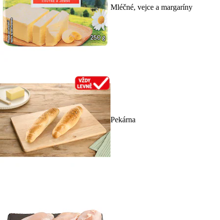
Mléčné, vejce a margaríny
Pekárna