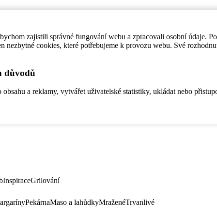
ychom zajistili správné fungování webu a zpracovali osobní údaje. P
en nezbytné cookies, které potřebujeme k provozu webu. Své rozhodnu
ch důvodů
bsahu a reklamy, vytvářet uživatelské statistiky, ukládat nebo přistup
b
Inspirace
Grilování
argaríny
Pekárna
Maso a lahůdky
Mražené
Trvanlivé