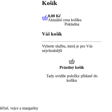
Košík
0,00 Kč
Aktuální cena košíku
0,00 Kč
Aktuální cena košíku
Pokladna
Váš košík
Vyberte službu, která je pro Vás
nejvhodnější
Prázdný košík
Tady uvidíte položky přidané do
košíku
éčné, vejce a margaríny