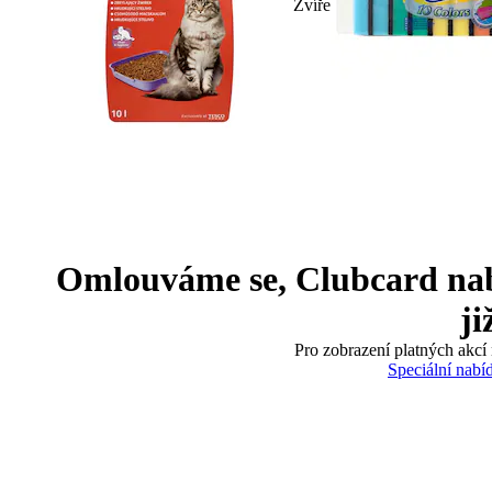
Zvíře
Omlouváme se, Clubcard nabíd
ji
Pro zobrazení platných akcí 
Speciální nabí