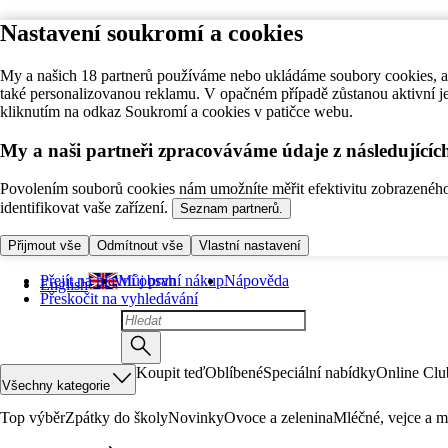
Nastavení soukromí a cookies
My a našich 18 partnerů používáme nebo ukládáme soubory cookies, ab
také personalizovanou reklamu. V opačném případě zůstanou aktivní j
kliknutím na odkaz Soukromí a cookies v patičce webu.
My a naši partneři zpracováváme údaje z následující
Povolením souborů cookies nám umožníte měřit efektivitu zobrazeného o
identifikovat vaše zařízení.
Seznam partnerů.
Přijmout vše
Odmítnout vše
Vlastní nastavení
Přejít na hlavní obsah
Můj první nákup
Nápověda
English
Přeskočit na vyhledávání
Koupit teď
Oblíbené
Speciální nabídky
Online Clu
Všechny kategorie
Top výběr
Zpátky do školy
Novinky
Ovoce a zelenina
Mléčné, vejce a m