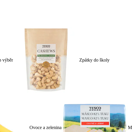
p výběr
Zpátky do školy
Ovoce a zelenina
Ml