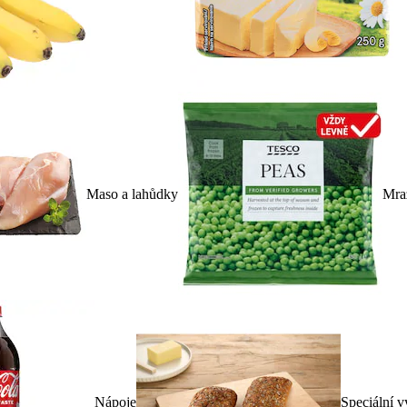
Maso a lahůdky
Mra
Nápoje
Speciální v