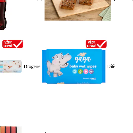
Drogerie
Dítě