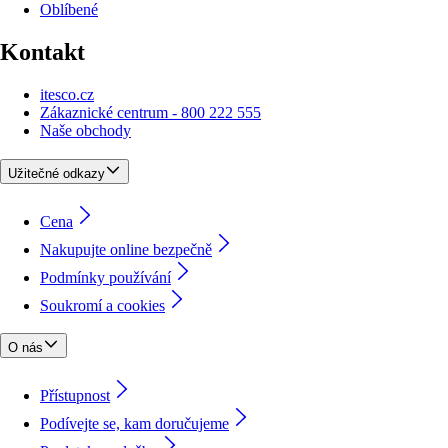
Oblíbené
Kontakt
itesco.cz
Zákaznické centrum - 800 222 555
Naše obchody
Užitečné odkazy
Cena
Nakupujte online bezpečně
Podmínky používání
Soukromí a cookies
O nás
Přístupnost
Podívejte se, kam doručujeme