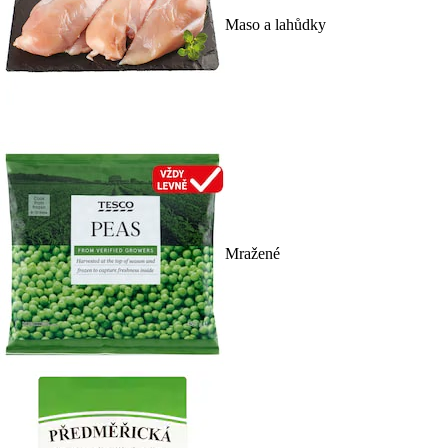
Maso a lahůdky
Mražené