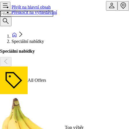
Přejít na hlavní obsah
Přeskočit na vyhledávání
Speciální nabídky
Speciální nabídky
All Offers
Top výběr