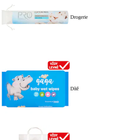
Drogerie
Dítě