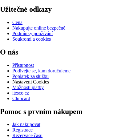
Užitečné odkazy
Cena
Nakupujte online bezpečně
Podmínky používání
Soukromí a cookies
O nás
Přístupnost
Podívejte se, kam doručujeme
Poplatek za službu
Nastavení Cookies
Možnosti platby
itesco.cz
Clubcard
Pomoc s prvním nákupem
Jak nakupovat
Registrace
Rezervace času