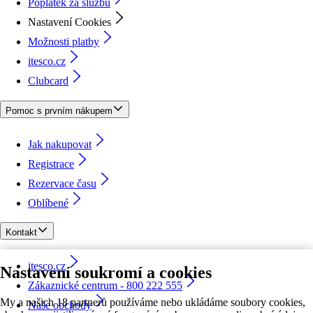
Poplatek za službu
Nastavení Cookies
Možnosti platby
itesco.cz
Clubcard
Pomoc s prvním nákupem
Jak nakupovat
Registrace
Rezervace času
Oblíbené
Kontakt
itesco.cz
Nastavení soukromí a cookies
Zákaznické centrum - 800 222 555
My a našich 18 partnerů používáme nebo ukládáme soubory cookies,
Naše obchody