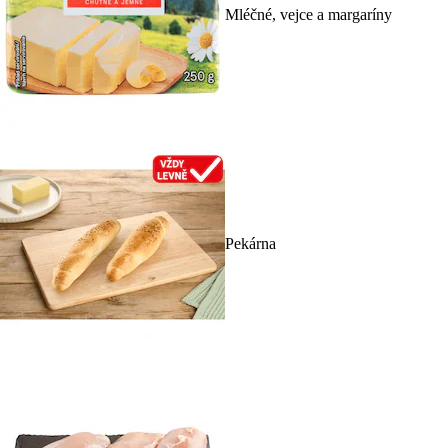
Mléčné, vejce a margaríny
Pekárna