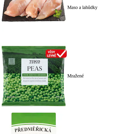
Maso a lahůdky
Mražené