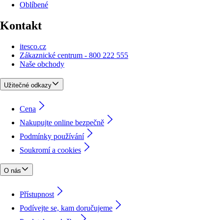
Oblíbené
Kontakt
itesco.cz
Zákaznické centrum - 800 222 555
Naše obchody
Užitečné odkazy
Cena
Nakupujte online bezpečně
Podmínky používání
Soukromí a cookies
O nás
Přístupnost
Podívejte se, kam doručujeme