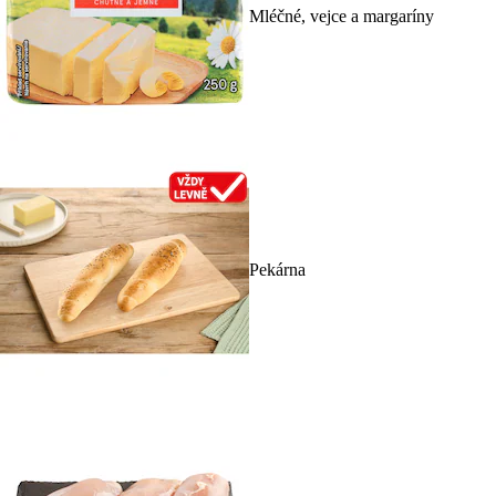
Mléčné, vejce a margaríny
Pekárna