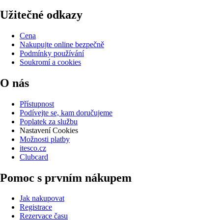
Užitečné odkazy
Cena
Nakupujte online bezpečně
Podmínky používání
Soukromí a cookies
O nás
Přístupnost
Podívejte se, kam doručujeme
Poplatek za službu
Nastavení Cookies
Možnosti platby
itesco.cz
Clubcard
Pomoc s prvním nákupem
Jak nakupovat
Registrace
Rezervace času