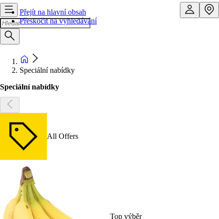
Přejít na hlavní obsah
Přeskočit na vyhledávání
Speciální nabídky
Speciální nabídky
All Offers
Top výběr