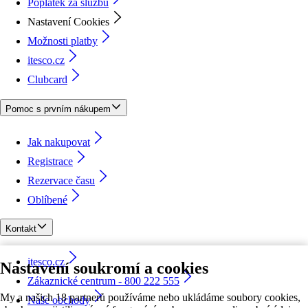
Poplatek za službu
Nastavení Cookies
Možnosti platby
itesco.cz
Clubcard
Pomoc s prvním nákupem
Jak nakupovat
Registrace
Rezervace času
Oblíbené
Kontakt
itesco.cz
Nastavení soukromí a cookies
Zákaznické centrum - 800 222 555
My a našich 18 partnerů používáme nebo ukládáme soubory cookies,
Naše obchody