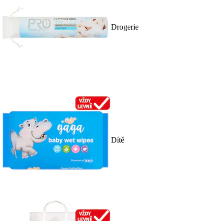
Drogerie
Dítě